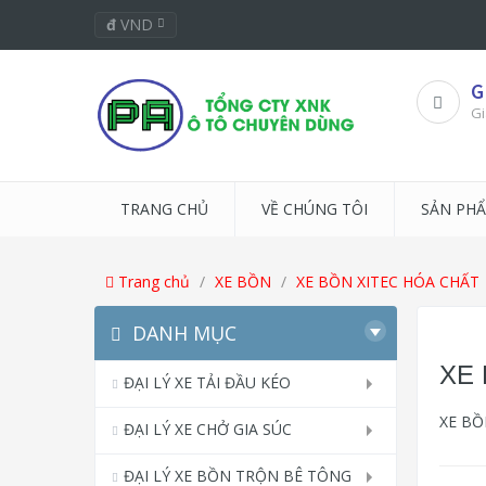
đ
VND
G
Gi
TRANG CHỦ
VỀ CHÚNG TÔI
SẢN PH
Trang chủ
XE BỒN
XE BỒN XITEC HÓA CHẤT
DANH MỤC
XE 
ĐẠI LÝ XE TẢI ĐẦU KÉO
XE BỒ
ĐẠI LÝ XE CHỞ GIA SÚC
ĐẠI LÝ XE BỒN TRỘN BÊ TÔNG