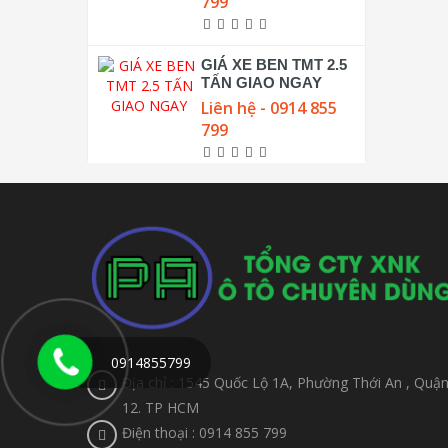
799
GIÁ XE BEN TMT 2.5
TẤN GIAO NGAY
Liên hệ - 0914 855
799
0914855799
Địa chỉ : 1545 Quốc Lộ 1A, Phường Thới An , Quậ
12. TP HCM
Điện thoại : 0914 855 799