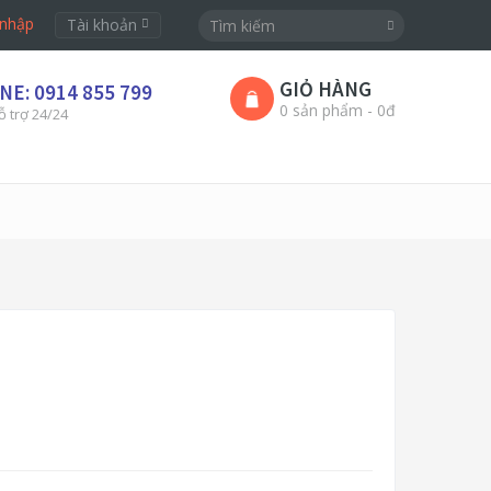
nhập
Tài khoản
GIỎ HÀNG
NE: 0914 855 799
0 sản phẩm - 0đ
ỗ trợ 24/24