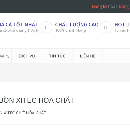
Đăng ký
hoặc
Đăng 
IÁ CẢ TỐT NHẤT
CHẤT LƯỢNG CAO
HOTLI
á cả phải chăng, hợp lý
100% Chính Hãng
Tư vấn h
ẨM
DỊCH VỤ
TIN TỨC
LIÊN HỆ
BỒN XITEC HÓA CHẤT
N XITEC CHỞ HÓA CHẤT