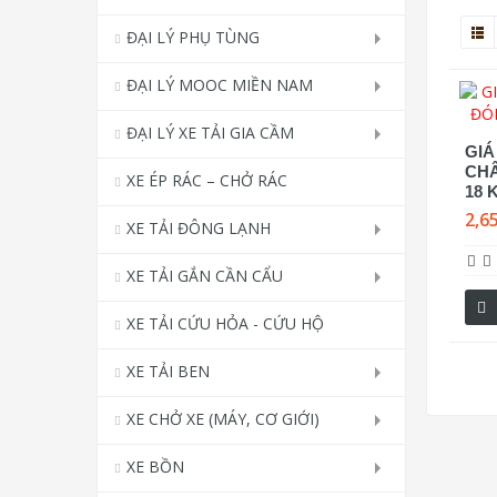
ĐẠI LÝ PHỤ TÙNG
ĐẠI LÝ MOOC MIỀN NAM
ĐẠI LÝ XE TẢI GIA CẦM
GIÁ
CH
XE ÉP RÁC – CHỞ RÁC
18 
2,6
XE TẢI ĐÔNG LẠNH
XE TẢI GẮN CẦN CẨU
XE TẢI CỨU HỎA - CỨU HỘ
XE TẢI BEN
XE CHỞ XE (MÁY, CƠ GIỚI)
XE BỒN