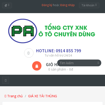
đ
Đăng ký
hoặc
Đăng nhập
Tài khoản
HOTLINE: 0914 855 799
Tư vấn hỗ trợ 24/24
GIỎ HÀNG
0 sản phẩm - 0đ
Trang chủ
GIÁ XE TẢI THÙNG