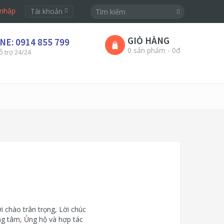
nhập
Tài khoản
GIỎ HÀNG
NE: 0914 855 799
0 sản phẩm - 0đ
ỗ trợ 24/24
chào trân trọng, Lời chúc
ng tâm
,
Ủng hộ và hợp tác