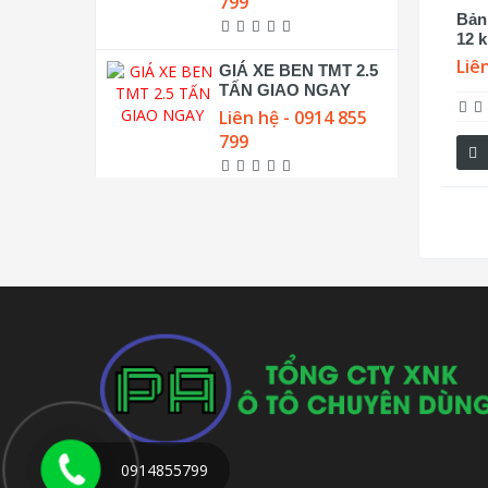
799
Bản
12 k
Liê
GIÁ XE BEN TMT 2.5
TẤN GIAO NGAY
Liên hệ - 0914 855
799
0914855799