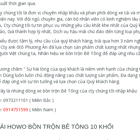
suất thời gian qua.
y chúng tôi là đơn vị chuyên nhập khẩu và phan phối dòng xe tải và m
ện nay. Với đội ngủ chuyên gia, cán bộ nhân viên có kinh nghiệm lâu 
ụ, Cty chúng tôi tự tin phục vụ những yêu cầu khắt khe nhất của Quý
o, Giá thành hợp lý nhất, Dịch vụ hậu mãi chú đáo đến từng loại phụ
iểu được tâm lý, nhu cầu của quý khách hàng, trải qua hơn 3 năm ng
Cty xnk ôtô Phương Ân đã lựa chọn sản phẩm chất lượng nhất nhưng gi
ười Việt chúng ta, Nhãn hiệu xe bồn trộn Bê Tông để đáp ứng nhu c
ương châm " Sự hài lòng của quý khách là niềm vinh hạnh của chúng 
 Dùng luôn luôn chủ động nâng cao chất lượng sản phẩm
,
Đa dạng s
 đáp ứng với sự tin tưởng và lựa chọn của Quý khách hàng.
ây là nhứng dòng xe bồn trộn Bê Tông của cty chúng tôi nhập khẩu:
e: 0973211101 ( Miền Bắc )
e:
0914751599
( Miền Nam )
TẢI HOWO BỒN TRỘN BÊ TÔNG 10 KHỐI