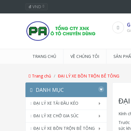
đ
VND
G
Gi
TRANG CHỦ
VỀ CHÚNG TÔI
SẢN PH
Trang chủ
ĐẠI LÝ XE BỒN TRỘN BÊ TÔNG
DANH MỤC
ĐẠI
ĐẠI LÝ XE TẢI ĐẦU KÉO
Kính c
ĐẠI LÝ XE CHỞ GIA SÚC
Trước 
ĐẠI LÝ XE BỒN TRỘN BÊ TÔNG
sức kh