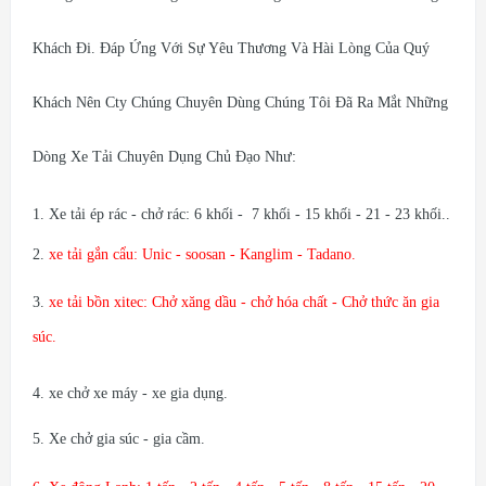
Khách Đi. Đáp Ứng Với Sự Yêu Thương Và Hài Lòng Của Quý
Khách Nên Cty Chúng Chuyên Dùng Chúng Tôi Đã Ra Mắt Những
Dòng Xe Tải Chuyên Dụng Chủ Đạo Như:
1. Xe tải ép rác - chở rác: 6 khối - 7 khối - 15 khối - 21 - 23 khối..
2.
xe tải gắn cẩu: Unic - soosan - Kanglim - Tadano.
3.
xe tải bồn xitec: Chở xăng dầu - chở hóa chất - Chở thức ăn gia
súc.
4. xe chở xe máy - xe gia dụng.
5. Xe chở gia súc - gia cầm.