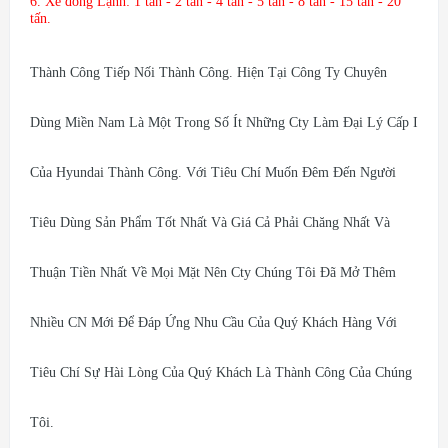
6. Xe đông Lạnh: 1 tấn - 2 tấn - 4 tấn - 5 tấn - 8 tấn - 15 tấn - 20
tấn.
Thành Công Tiếp Nối Thành Công. Hiện Tại Công Ty Chuyên
Dùng Miền Nam Là Một Trong Số Ít Những Cty Làm Đại Lý Cấp I
Của Hyundai Thành Công. Với Tiêu Chí Muốn Đêm Đến Người
Tiêu Dùng Sản Phẩm Tốt Nhất Và Giá Cả Phải Chăng Nhất Và
Thuận Tiền Nhất Về Mọi Mặt Nên Cty Chúng Tôi Đã Mở Thêm
Nhiều CN Mới Để Đáp Ứng Nhu Cầu Của Quý Khách Hàng Với
Tiêu Chí Sự Hài Lòng Của Quý Khách Là Thành Công Của Chúng
Tôi.