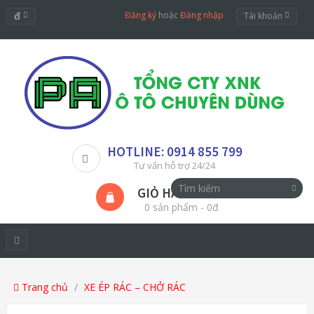
đ
Đăng ký
hoặc
Đăng nhập
Tài khoản
HOTLINE: 0914 855 799
Tư vấn hỗ trợ 24/24
GIỎ HÀNG
0 sản phẩm - 0đ
Trang chủ
XE ÉP RÁC – CHỞ RÁC