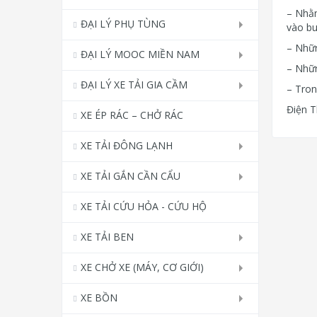
– Nhằm
ĐẠI LÝ PHỤ TÙNG
vào bu
– Nhữn
ĐẠI LÝ MOOC MIỀN NAM
– Nhữn
ĐẠI LÝ XE TẢI GIA CẦM
– Tron
Điện T
XE ÉP RÁC – CHỞ RÁC
XE TẢI ĐÔNG LẠNH
XE TẢI GẮN CẦN CẨU
XE TẢI CỨU HỎA - CỨU HỘ
XE TẢI BEN
XE CHỞ XE (MÁY, CƠ GIỚI)
XE BỒN