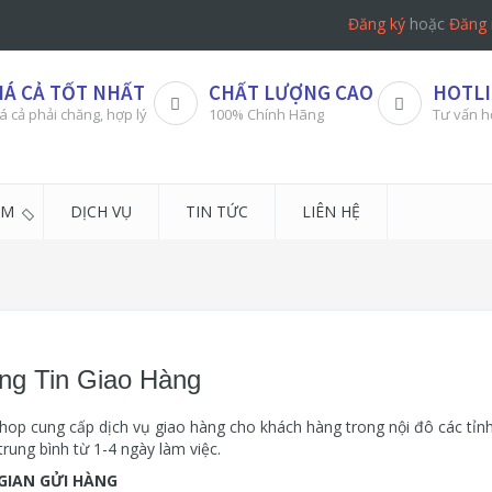
Đăng ký
hoặc
Đăng 
IÁ CẢ TỐT NHẤT
CHẤT LƯỢNG CAO
HOTLI
á cả phải chăng, hợp lý
100% Chính Hãng
Tư vấn h
ẨM
DỊCH VỤ
TIN TỨC
LIÊN HỆ
ng Tin Giao Hàng
hop cung cấp dịch vụ giao hàng cho khách hàng trong nội đô các tỉn
trung bình từ 1-4 ngày làm việc.
GIAN GỬI HÀNG