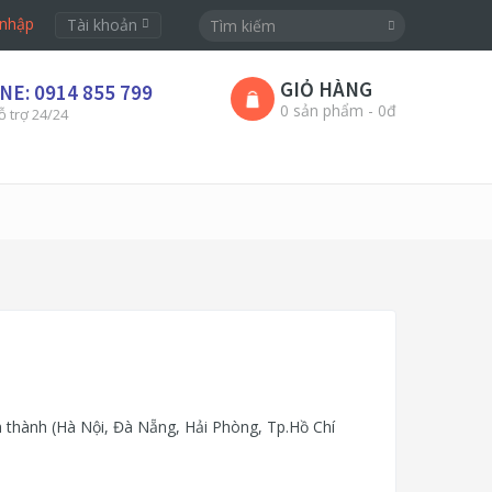
nhập
Tài khoản
GIỎ HÀNG
NE: 0914 855 799
0 sản phẩm - 0đ
ỗ trợ 24/24
h thành (Hà Nội, Đà Nẵng, Hải Phòng, Tp.Hồ Chí