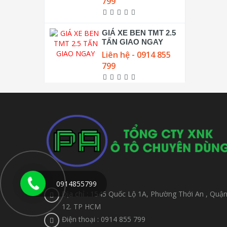
799
GIÁ XE BEN TMT 2.5
TẤN GIAO NGAY
Liên hệ - 0914 855
799
0914855799
Địa chỉ : 1545 Quốc Lộ 1A, Phường Thới An , Quậ
12. TP HCM
Điện thoại : 0914 855 799