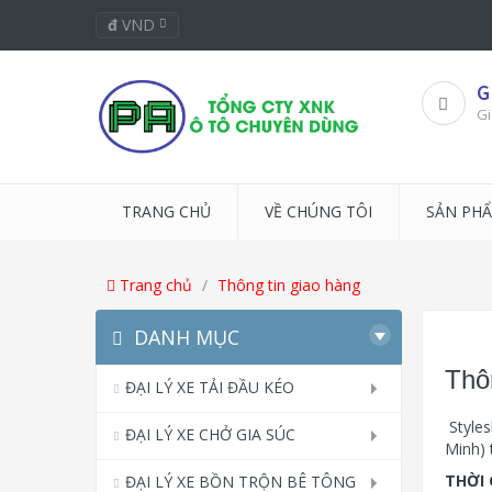
đ
VND
G
Gi
TRANG CHỦ
VỀ CHÚNG TÔI
SẢN PH
Trang chủ
Thông tin giao hàng
DANH MỤC
Thô
ĐẠI LÝ XE TẢI ĐẦU KÉO
Styles
ĐẠI LÝ XE CHỞ GIA SÚC
Minh) 
THỜI 
ĐẠI LÝ XE BỒN TRỘN BÊ TÔNG