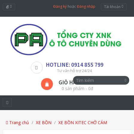
đ
Đăng ký
hoặc
Đăng nhập
Tài khoản
HOTLINE: 0914 855 799
Tư vấn hỗ trợ 24/24
GIỎ HÀNG
0 sản phẩm - 0đ
Trang chủ
XE BỒN
XE BỒN XITEC CHỞ CÁM