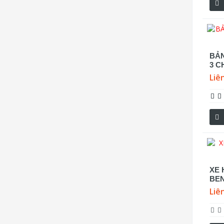
BẢN
3 C
Liê
XE 
BEN
Liê