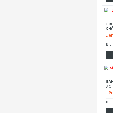
GIÁ
KHỐ
Liê
BẢN
3 C
Liê