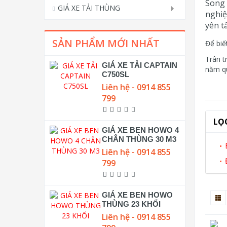
Song 
GIÁ XE TẢI THÙNG
nghiệ
yên t
SẢN PHẨM MỚI NHẤT
Để biế
Trân t
GIÁ XE TẢI CAPTAIN
năm q
C750SL
Liên hệ - 0914 855
799
LỌ
GIÁ XE BEN HOWO 4
CHÂN THÙNG 30 M3
Liên hệ - 0914 855
799
GIÁ XE BEN HOWO
THÙNG 23 KHỐI
Liên hệ - 0914 855