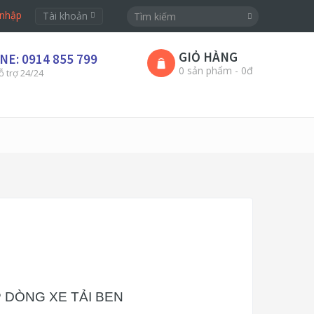
nhập
Tài khoản
GIỎ HÀNG
NE: 0914 855 799
0 sản phẩm - 0đ
ỗ trợ 24/24
 DÒNG XE TẢI BEN