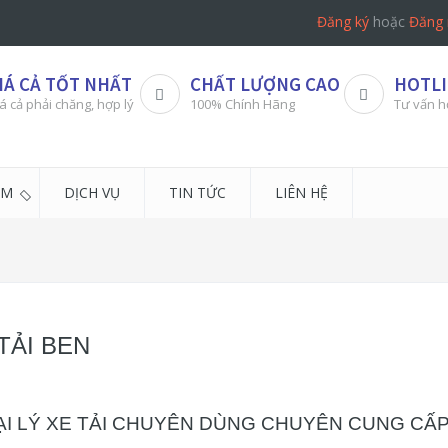
Đăng ký
hoặc
Đăng 
IÁ CẢ TỐT NHẤT
CHẤT LƯỢNG CAO
HOTLI
á cả phải chăng, hợp lý
100% Chính Hãng
Tư vấn h
ẨM
DỊCH VỤ
TIN TỨC
LIÊN HỆ
TẢI BEN
ẠI LÝ XE TẢI CHUYÊN DÙNG CHUYÊN CUNG CẤP