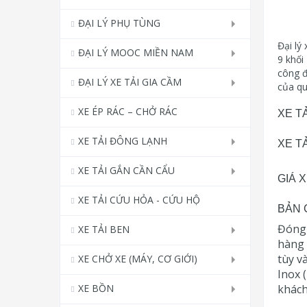
ĐẠI LÝ PHỤ TÙNG
Đại lý 
ĐẠI LÝ MOOC MIỀN NAM
9 khối
công đ
ĐẠI LÝ XE TẢI GIA CẦM
của qu
XE ÉP RÁC – CHỞ RÁC
XE TẢ
XE TẢI ĐÔNG LẠNH
XE TẢ
XE TẢI GẮN CẦN CẨU
GIÁ X
XE TẢI CỨU HỎA - CỨU HỘ
BẢN G
Đóng 
XE TẢI BEN
hàng 
tùy v
XE CHỞ XE (MÁY, CƠ GIỚI)
Inox 
XE BỒN
khách