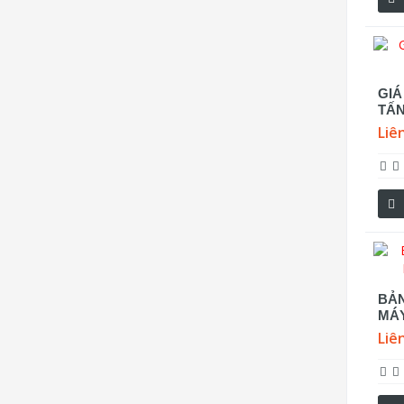
GIÁ
TẤN
Liê
BẢN
MÁY
Liê