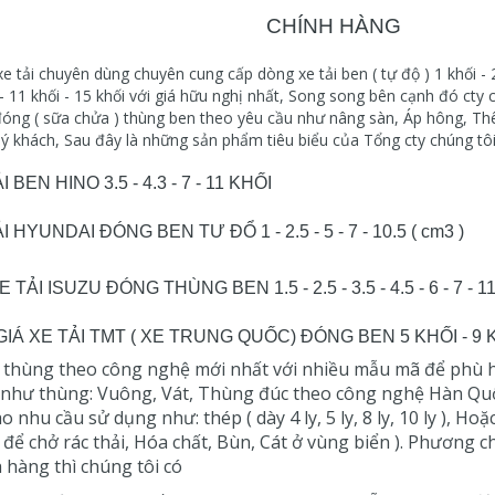
CHÍNH HÀNG
xe tải chuyên dùng chuyên cung cấp dòng xe tải ben ( tự độ ) 1 khối - 2 k
 - 11 khối - 15 khối với giá hữu nghị nhất, Song song bên cạnh đó cty
óng ( sữa chửa ) thùng ben theo yêu cầu như nâng sàn, Áp hông, Thê
ý khách, Sau đây là những sản phẩm tiêu biểu của Tổng cty chúng tôi
I BEN HINO 3.5 - 4.3 - 7 - 11 KHỐI
I HYUNDAI ĐÓNG BEN TƯ ĐỔ 1 - 2.5 - 5 - 7 - 10.5 ( cm3 )
E TẢI ISUZU ĐÓNG THÙNG BEN 1.5 - 2.5 - 3.5 - 4.5 - 6 - 7 - 1
IÁ XE TẢI TMT ( XE TRUNG QUỐC) ĐÓNG BEN 5 KHỐI - 9 K
thùng theo công nghệ mới nhất với nhiều mẫu mã để phù h
như thùng: Vuông, Vát, Thùng đúc theo công nghệ Hàn Quố
ào nhu cầu sử dụng như: thép ( dày 4 ly, 5 ly, 8 ly, 10 ly ), 
( để chở rác thải, Hóa chất, Bùn, Cát ở vùng biển ). Phương c
 hàng thì chúng tôi có