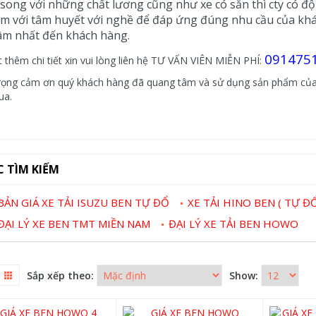
song với những chất lương cũng như xe có sẵn thì cty có độ
m với tâm huyết với nghề để đáp ứng đúng nhu cầu của kh
âm nhất đến khách hàng.
091475
t thêm chi tiết xin vui lòng liên hệ TƯ VẤN VIÊN MIỄN PHÍ:
rọng cảm ơn quý khách hàng đã quang tâm và sử dụng sản phẩm của 
ua.
C TÌM KIẾM
BẢN GIÁ XE TẢI ISUZU BEN TỰ ĐỔ
XE TẢI HINO BEN ( TỰ Đ
ĐẠI LÝ XE BEN TMT MIỀN NAM
ĐẠI LÝ XE TẢI BEN HOWO
Sắp xếp theo:
Show: