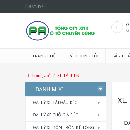
đ
VND
G
Gi
TRANG CHỦ
VỀ CHÚNG TÔI
SẢN PH
Trang chủ
XE TẢI BEN
DANH MỤC
XE 
ĐẠI LÝ XE TẢI ĐẦU KÉO
ĐẠI LÝ XE CHỞ GIA SÚC
Đ
ĐẠI LÝ XE BỒN TRỘN BÊ TÔNG