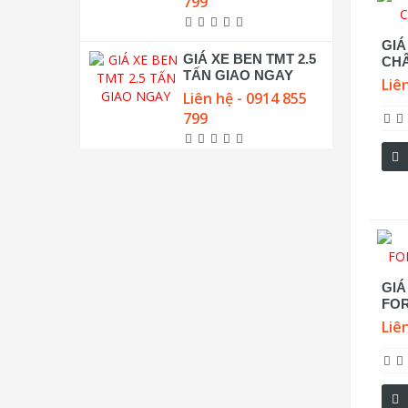
799
GIÁ
GIÁ XE BEN TMT 2.5
CHÂ
TẤN GIAO NGAY
Liê
Liên hệ - 0914 855
799
GIÁ
FOR
Liê