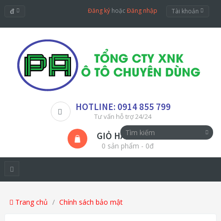
đ
Đăng ký
hoặc
Đăng nhập
Tài khoản
HOTLINE: 0914 855 799
Tư vấn hỗ trợ 24/24
GIỎ HÀNG
0 sản phẩm - 0đ
Trang chủ
Chính sách bảo mật