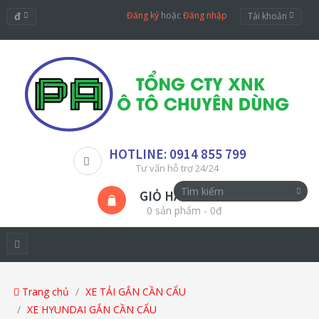
đ
Đăng ký
hoặc
Đăng nhập
Tài khoản
HOTLINE: 0914 855 799
Tư vấn hỗ trợ 24/24
GIỎ HÀNG
0 sản phẩm - 0đ
Trang chủ
XE TẢI GẮN CẦN CẨU
XE HYUNDAI GẮN CẦN CẨU