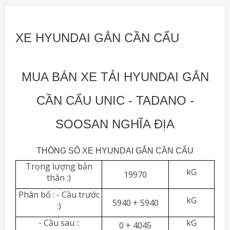
XE HYUNDAI GẮN CẦN CẨU
MUA BÁN XE TẢI HYUNDAI GẮN
CẦN CẨU UNIC - TADANO -
SOOSAN NGHĨA ĐỊA
THÔNG SỐ XE HYUNDAI GẮN CẦN CẨU
Tr
ọ
ng l
ượ
ng b
ả
n
kG
19970
thân :)
Phân bố : - Cầu trước
kG
5940 + 5940
:)
- Cầu sau ::
kG
0 + 4045