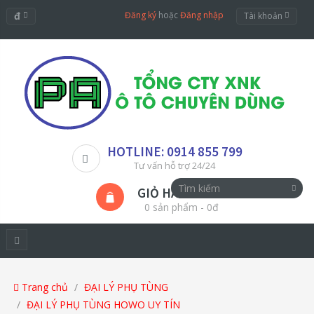
đ
Đăng ký
hoặc
Đăng nhập
Tài khoản
HOTLINE: 0914 855 799
Tư vấn hỗ trợ 24/24
GIỎ HÀNG
0 sản phẩm - 0đ
Trang chủ
ĐẠI LÝ PHỤ TÙNG
ĐẠI LÝ PHỤ TÙNG HOWO UY TÍN