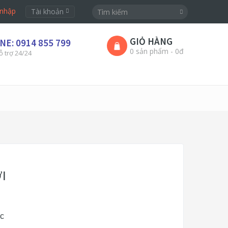
nhập
Tài khoản
GIỎ HÀNG
NE: 0914 855 799
0 sản phẩm - 0đ
ỗ trợ 24/24
I
ốc