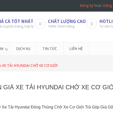
Đăng ký
hoặc
Đăng 
IÁ CẢ TỐT NHẤT
CHẤT LƯỢNG CAO
HOTLI
á cả phải chăng, hợp lý
100% Chính Hãng
Tư vấn h
ẨM
DỊCH VỤ
TIN TỨC
LIÊN HỆ
Á XE TẢI HYUNDAI CHỞ XE CƠ GIỚI
 GIÁ XE TẢI HYUNDAI CHỞ XE CƠ GIỚ
ý Xe Tải Hyundai Đóng Thùng Chở Xe Cơ Giới Trả Góp Giá G