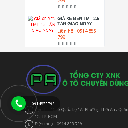
799
GIÁ XE BEN TMT 2.5
TẤN GIAO NGAY
Liên hệ - 0914 855
799
0914855799
Địa chỉ : 1545 Quốc Lộ 1A, Phường Thới An , Quậ
12. TP HCM
Điện thoại : 0914 855 799