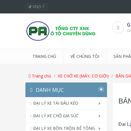
đ
VND
G
Gi
TRANG CHỦ
VỀ CHÚNG TÔI
SẢN PH
Trang chủ
XE CHỞ XE (MÁY, CƠ GIỚI)
BẢN GI
DANH MỤC
BẢN
ĐẠI LÝ XE TẢI ĐẦU KÉO
ĐẠI LÝ XE CHỞ GIA SÚC
Đại L
ĐẠI LÝ XE BỒN TRỘN BÊ TÔNG