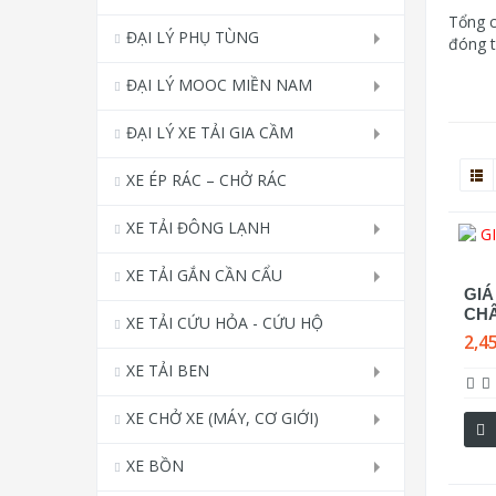
Tổng c
ĐẠI LÝ PHỤ TÙNG
đóng t
ĐẠI LÝ MOOC MIỀN NAM
ĐẠI LÝ XE TẢI GIA CẦM
XE ÉP RÁC – CHỞ RÁC
XE TẢI ĐÔNG LẠNH
XE TẢI GẮN CẦN CẨU
GIÁ
CHÂ
XE TẢI CỨU HỎA - CỨU HỘ
2,4
XE TẢI BEN
XE CHỞ XE (MÁY, CƠ GIỚI)
XE BỒN