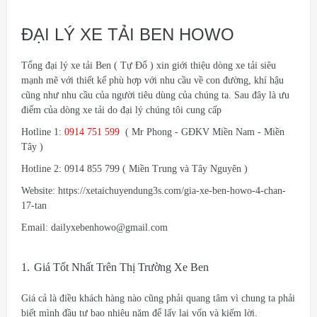
ĐẠI LÝ XE TẢI BEN HOWO
Tổng đại lý xe tải Ben ( Tự Đổ ) xin giới thiệu dòng xe tải siêu
mạnh mẽ với thiết kế phù hợp với nhu cầu về con đường, khí hậu
cũng như nhu cầu của người tiêu dùng của chúng ta. Sau đây là ưu
điểm của dòng xe tải do đại lý chúng tôi cung cấp
Hotline 1:
0914 751 599
( Mr Phong - GĐKV Miền Nam - Miền
Tây )
Hotline 2: 0914 855 799 ( Miền Trung và Tây Nguyên )
Website: https://xetaichuyendung3s.com/gia-xe-ben-howo-4-chan-
17-tan
Email: dailyxebenhowo@gmail.com
1.
Giá Tốt Nhất Trên Thị Trường Xe Ben
Giá cả là điều khách hàng nào cũng phải quang tâm vì chung ta phải
biết mình đầu tư bao nhiêu năm để lấy lại vốn và kiếm lời.