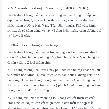
2.
Sức mạnh của động cơ của dòng ( SINO TRUK )
Đây là điều không thể bàn cải của dòng xe của chúng tôi sắp cung
cấp cho các bạn, Quý khách cứ để ý những khu mỏ và đặc biệt
khách hàng ở Đồng Nai, Vũng Tàu, Bình Thuận, Phú yên, Bình
Định... đa số dùng dòng xe này Vì điều kiện những cung đường quá
tệ ( hay đồi cát),
3. Nhiều Loại Thùng và tải trọng
Đây là điều không thể thiếu vì tùy vào nguồn hàng mà quý khách
chọn từng loại tải cũng nhưng từng loại thùng. Nhà Máy chúng tôi
đã sản xuất ra 2 loại thùng chính
3.1. Thùng Vuông: loại thùng này phù hợp cho những khách ở khu
vưc miền bắc Nước Ta, Với thiết kế to hơn nhưng không kém tính
thẩm mỹ, Thiết kế thùng tương đối chắc chắn với sàn thung dày tới
10 ( mm ), Vách thùng tới 8 ( mm ) phù hợp với những nguồn hàng
trong mỏ như: đá
,
vật tư nặng
3.2. Thùng Vát: Nhà máy chúng tôi không chỉ cải thiện về chất
lượng mà chúng tôi còn cải thiện thêm nhiều mẫu mã đẹp mắt
không kém dòng xe ben nhập của Hàn Quốc. Dưới đây là những sản