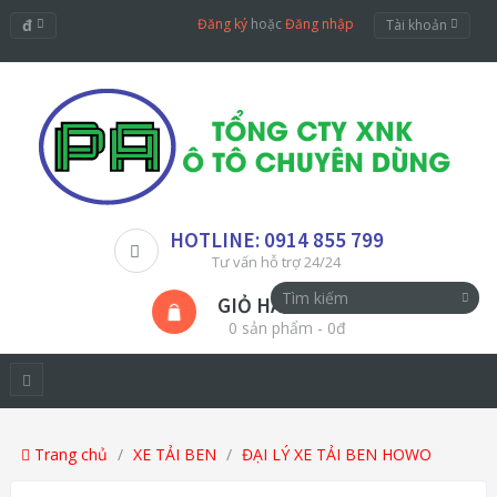
đ
Đăng ký
hoặc
Đăng nhập
Tài khoản
HOTLINE: 0914 855 799
Tư vấn hỗ trợ 24/24
GIỎ HÀNG
0 sản phẩm - 0đ
Trang chủ
XE TẢI BEN
ĐẠI LÝ XE TẢI BEN HOWO