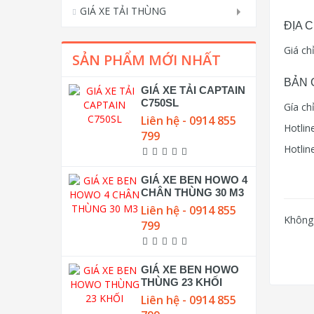
GIÁ XE TẢI THÙNG
ĐỊA 
Giá ch
SẢN PHẨM MỚI NHẤT
BẢN 
GIÁ XE TẢI CAPTAIN
C750SL
Gía ch
Liên hệ - 0914 855
Hotlin
799
Hotlin
GIÁ XE BEN HOWO 4
CHÂN THÙNG 30 M3
Liên hệ - 0914 855
Không 
799
GIÁ XE BEN HOWO
THÙNG 23 KHỐI
Liên hệ - 0914 855