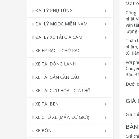
tác tr
ĐẠI LÝ PHỤ TÙNG
Công t
nhất V
ĐẠI LÝ MOOC MIỀN NAM
vận tả
lượng 
ĐẠI LÝ XE TẢI GIA CẦM
Thấu h
phẩm, 
XE ÉP RÁC – CHỞ RÁC
túi ti
Với ph
XE TẢI ĐÔNG LẠNH
Chuyên
đầu để
XE TẢI GẮN CẦN CẨU
Dưới đ
XE TẢI CỨU HỎA - CỨU HỘ
GIÁ
XE TẢI BEN
Gía ch
XE CHỞ XE (MÁY, CƠ GIỚI)
BẢN
XE BỒN
Giá ch