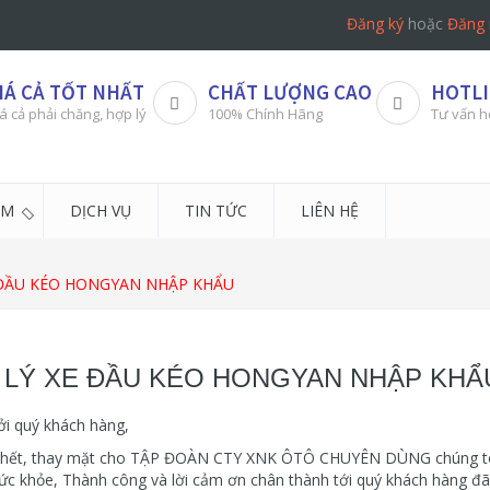
Đăng ký
hoặc
Đăng 
IÁ CẢ TỐT NHẤT
CHẤT LƯỢNG CAO
HOTLI
á cả phải chăng, hợp lý
100% Chính Hãng
Tư vấn h
ẨM
DỊCH VỤ
TIN TỨC
LIÊN HỆ
E ĐẦU KÉO HONGYAN NHẬP KHẨU
I LÝ XE ĐẦU KÉO HONGYAN NHẬP KHẨ
ởi quý khách hàng,
hết, thay mặt cho TẬP ĐOÀN CTY XNK ÔTÔ CHUYÊN DÙNG chúng tôi gở
ức khỏe, Thành công và lời cảm ơn chân thành tới quý khách hàng đ