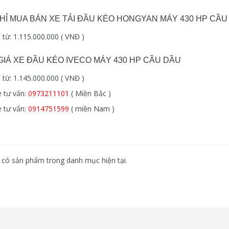
CHỈ MUA BÁN XE TẢI ĐẦU KÉO HONGYAN MÁY 430 HP CẦU
ỉ từ: 1.115.000.000 ( VNĐ )
GIÁ XE ĐẦU KÉO IVECO MÁY 430 HP CẦU DẦU
ỉ từ: 1.145.000.000 ( VNĐ )
e tư vấn:
0973211101
( Miền Bắc )
e tư vấn:
0914751599
( miền Nam )
có sản phẩm trong danh mục hiện tại.