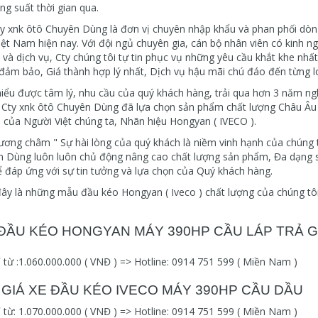
ong suất thời gian qua.
y xnk ôtô Chuyên Dùng là đơn vị chuyên nhập khẩu và phan phối dòng
iệt Nam hiện nay. Với đội ngủ chuyên gia, cán bộ nhân viên có kinh n
i và dịch vụ, Cty chúng tôi tự tin phục vụ những yêu cầu khắt khe nh
đảm bảo, Giá thành hợp lý nhất, Dịch vụ hậu mãi chú đáo đến từng l
iểu được tâm lý, nhu cầu của quý khách hàng, trải qua hơn 3 năm ng
Cty xnk ôtô Chuyên Dùng đã lựa chọn sản phẩm chất lượng Châu Âu n
ền của Người Việt chúng ta, Nhãn hiệu Hongyan ( IVECO ).
ương châm " Sự hài lòng của quý khách là niềm vinh hạnh của chúng 
 Dùng luôn luôn chủ động nâng cao chất lượng sản phẩm, Đa dạng 
 đáp ứng với sự tin tưởng và lựa chọn của Quý khách hàng.
ây là những mẫu đầu kéo Hongyan ( Iveco ) chất lượng của chúng tô
 ĐẦU KÉO HONGYAN MÁY 390HP CẦU LÁP TRẢ 
ỉ từ :1.060.000.000 ( VNĐ ) => Hotline: 0914 751 599 ( Miền Nam )
 GIÁ XE ĐẦU KÉO IVECO MÁY 390HP CẦU DẦU
ỉ từ: 1.070.000.000 ( VNĐ ) => Hotline: 0914 751 599 ( Miền Nam )