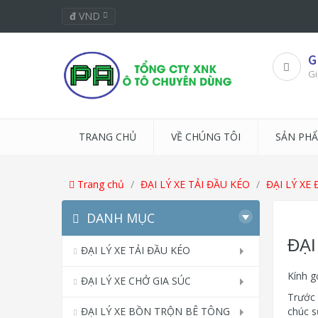
đ
VND
G
Gi
TRANG CHỦ
VỀ CHÚNG TÔI
SẢN PH
Trang chủ
ĐẠI LÝ XE TẢI ĐẦU KÉO
ĐẠI LÝ X
DANH MỤC
ĐẠ
ĐẠI LÝ XE TẢI ĐẦU KÉO
Kính g
ĐẠI LÝ XE CHỞ GIA SÚC
Trước 
ĐẠI LÝ XE BỒN TRỘN BÊ TÔNG
chúc s