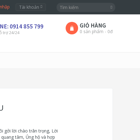
nhập
Tài khoản
GIỎ HÀNG
NE: 0914 855 799
0 sản phẩm - 0đ
ỗ trợ 24/24
U
i lời chào trân trọng, Lời
ã quang tâm, Ủng hộ và hợp