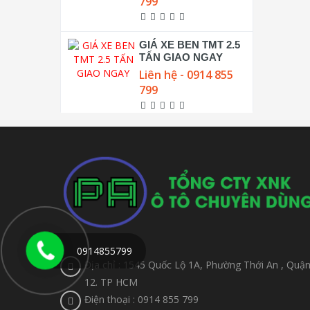
799
GIÁ XE BEN TMT 2.5
TẤN GIAO NGAY
Liên hệ - 0914 855
799
0914855799
Địa chỉ : 1545 Quốc Lộ 1A, Phường Thới An , Quậ
12. TP HCM
Điện thoại : 0914 855 799