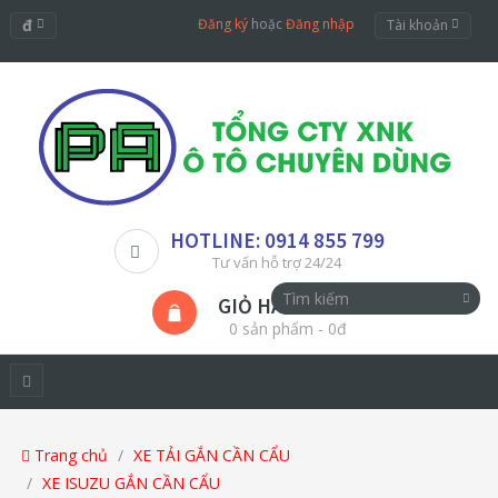
đ
Đăng ký
hoặc
Đăng nhập
Tài khoản
HOTLINE: 0914 855 799
Tư vấn hỗ trợ 24/24
GIỎ HÀNG
0 sản phẩm - 0đ
Trang chủ
XE TẢI GẮN CẦN CẨU
XE ISUZU GẮN CẦN CẨU