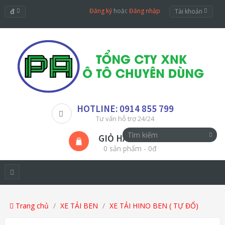
đ
Đăng ký
hoặc
Đăng nhập
Tài khoản
HOTLINE: 0914 855 799
Tư vấn hỗ trợ 24/24
GIỎ HÀNG
0 sản phẩm - 0đ
Trang chủ
XE TẢI BEN
XE TẢI HINO BEN ( TỰ ĐỔ)