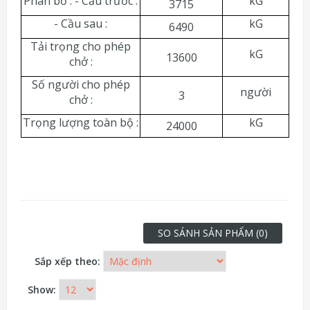
Phân bố : - Cầu trước :
kG
3715
- Cầu sau :
kG
6490
Tải trọng cho phép
kG
13600
chở :
Số người cho phép
người
3
chở :
Trọng lượng toàn bộ :
kG
24000
SO SÁNH SẢN PHẨM (0)
Sắp xếp theo:
Show: