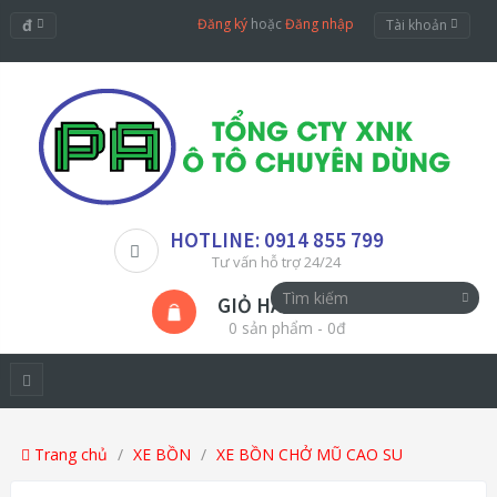
đ
Đăng ký
hoặc
Đăng nhập
Tài khoản
HOTLINE: 0914 855 799
Tư vấn hỗ trợ 24/24
GIỎ HÀNG
0 sản phẩm - 0đ
Trang chủ
XE BỒN
XE BỒN CHỞ MŨ CAO SU