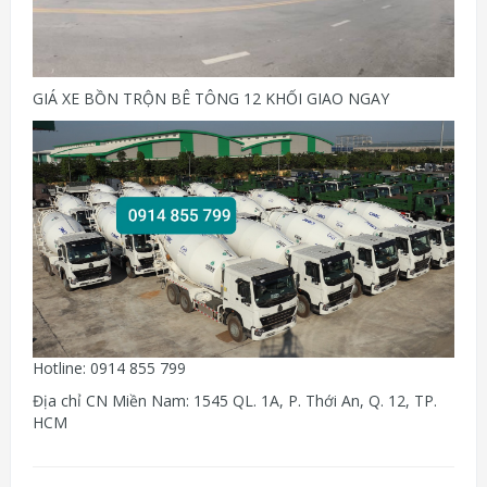
GIÁ XE BỒN TRỘN BÊ TÔNG 12 KHỐI GIAO NGAY
Hotline: 0914 855 799
Địa chỉ CN Miền Nam: 1545 QL. 1A, P. Thới An, Q. 12, TP.
HCM