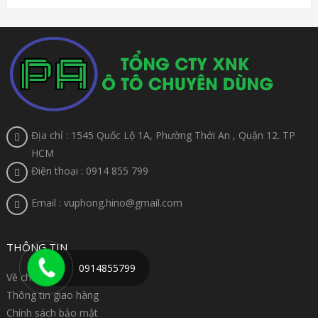
Địa chỉ : 1545 Quốc Lộ 1A, Phường Thới An , Quận 12. TP
HCM
Điện thoại : 0914 855 799
Email : vuphong.hino@gmail.com
THÔNG TIN
0914855799
Về chúng tôi
Thông tin giao hàng
Chính sách bảo mật