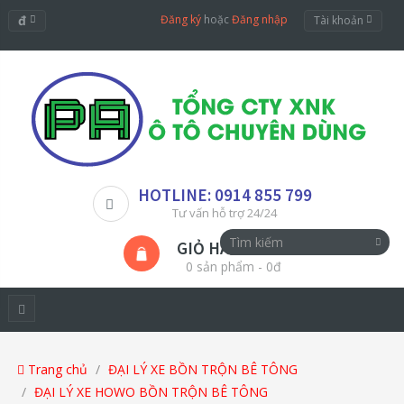
đ
Đăng ký
hoặc
Đăng nhập
Tài khoản
HOTLINE: 0914 855 799
Tư vấn hỗ trợ 24/24
GIỎ HÀNG
0 sản phẩm - 0đ
Trang chủ
ĐẠI LÝ XE BỒN TRỘN BÊ TÔNG
ĐẠI LÝ XE HOWO BỒN TRỘN BÊ TÔNG