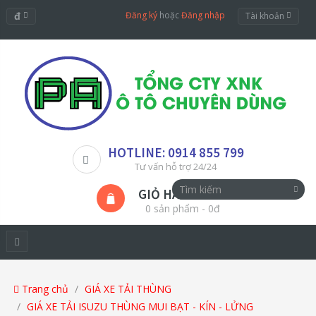
đ
Đăng ký
hoặc
Đăng nhập
Tài khoản
HOTLINE: 0914 855 799
Tư vấn hỗ trợ 24/24
GIỎ HÀNG
0 sản phẩm - 0đ
Trang chủ
GIÁ XE TẢI THÙNG
GIÁ XE TẢI ISUZU THÙNG MUI BẠT - KÍN - LỬNG