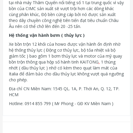
tại nhà máy Thâm Quyến nổi tiếng số 1 tại trung quốc vì vậy
bồn của CIMC sản xuất sẽ vượt trội hơn các dòng khác
cùng phân khúc, Độ bền cứng cáp bởi nó được sản xuất
theo dây chuyền công nghệ tiên tiến đạt tiêu chuẩn Châu
Âu nên có thể chở lên đến 20 -25 tấn.
Hệ thống vận hành bơm ( thủy lực )
Xe bồn trộn 12 khối của howo được vận hành ổn định nhờ
hệ thống thủy lực ( Động cơ thủy lực, bộ tỏa nhiệt và bộ
giảm tốc ) bao gôm 1 bơm thủy lực và motor của mỹ quay
bồn trộn thông qua hộp số hành tinh KAITONG
,
1 thùng
nhớt ( dầu thủy lực ) nhở có kèm theo quạt làm mát của
Italia để đảm bảo cho dầu thủy lực không vượt quá ngưỡng
cho phép.
Địa chỉ CN Miền Nam: 1545 QL. 1A, P. Thới An, Q. 12, TP.
HCM
Hotline: 0914 855 799 ( Mr Phong - GĐ KV Miền Nam )