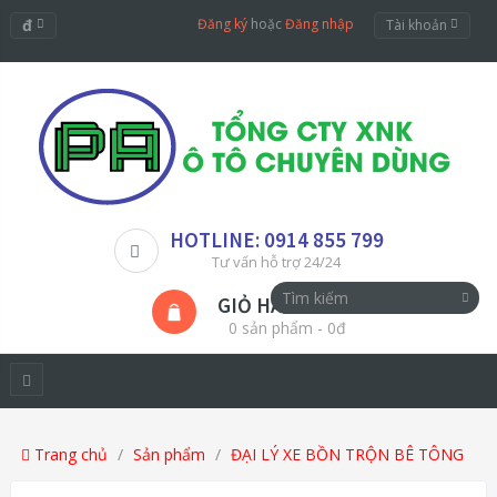
đ
Đăng ký
hoặc
Đăng nhập
Tài khoản
HOTLINE: 0914 855 799
Tư vấn hỗ trợ 24/24
GIỎ HÀNG
0 sản phẩm - 0đ
Trang chủ
Sản phẩm
ĐẠI LÝ XE BỒN TRỘN BÊ TÔNG