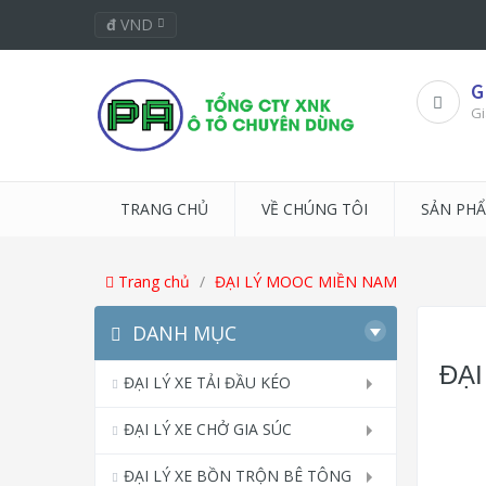
đ
VND
G
Gi
TRANG CHỦ
VỀ CHÚNG TÔI
SẢN PH
Trang chủ
ĐẠI LÝ MOOC MIỀN NAM
DANH MỤC
ĐẠI
ĐẠI LÝ XE TẢI ĐẦU KÉO
ĐẠI LÝ XE CHỞ GIA SÚC
ĐẠI LÝ XE BỒN TRỘN BÊ TÔNG