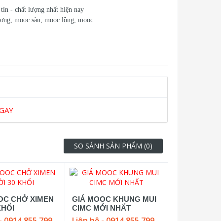
ín - chất lượng nhất hiện nay
ơng, mooc sàn, mooc lồng, mooc
NGAY
SO SÁNH SẢN PHẨM (0)
OC CHỞ XIMEN
GIÁ MOOC KHUNG MUI
KHỐI
CIMC MỚI NHẤT
- 0914 855 799
Liên hệ - 0914 855 799