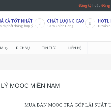
Đăng ký
hoặc
Đăng 
IÁ CẢ TỐT NHẤT
CHẤT LƯỢNG CAO
HOTLI
á cả phải chăng, hợp lý
100% Chính Hãng
Tư vấn h
ẨM
DỊCH VỤ
TIN TỨC
LIÊN HỆ
 LÝ MOOC MIỀN NAM
MUA BÁN MOOC TRẢ GÓP LÃI SUẤT 