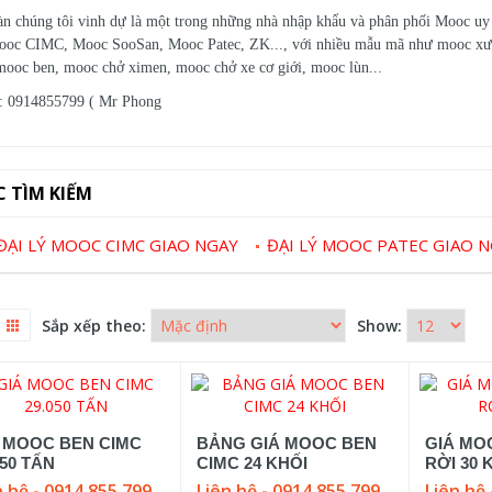
n chúng tôi vinh dự là một trong những nhà nhập khẩu và phân phối Mooc uy t
ooc CIMC, Mooc SooSan, Mooc Patec, ZK..., với nhiều mẫu mã như mooc xư
mooc ben, mooc chở ximen, mooc chở xe cơ giới, mooc lùn...
e: 0914855799 ( Mr Phong
C TÌM KIẾM
ĐẠI LÝ MOOC CIMC GIAO NGAY
ĐẠI LÝ MOOC PATEC GIAO 
Sắp xếp theo:
Show:
 MOOC BEN CIMC
BẢNG GIÁ MOOC BEN
GIÁ MO
050 TẤN
CIMC 24 KHỐI
RỜI 30 
n hệ - 0914 855 799
Liên hệ - 0914 855 799
Liên hệ 