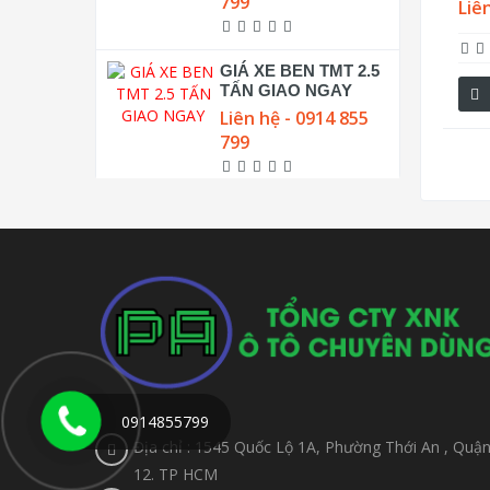
799
Liê
GIÁ XE BEN TMT 2.5
TẤN GIAO NGAY
Liên hệ - 0914 855
799
0914855799
Địa chỉ : 1545 Quốc Lộ 1A, Phường Thới An , Quậ
12. TP HCM