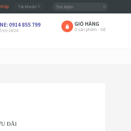
nhập
Tài khoản
GIỎ HÀNG
NE: 0914 855 799
0 sản phẩm - 0đ
ỗ trợ 24/24
ƯU ĐÃI