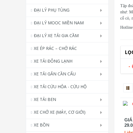
Tập đoà
ĐẠI LÝ PHỤ TÙNG
như: M
cổ cò, 
ĐẠI LÝ MOOC MIỀN NAM
Hotlin
ĐẠI LÝ XE TẢI GIA CẦM
XE ÉP RÁC – CHỞ RÁC
LỌ
XE TẢI ĐÔNG LẠNH
XE TẢI GẮN CẦN CẨU
XE TẢI CỨU HỎA - CỨU HỘ
XE TẢI BEN
XE CHỞ XE (MÁY, CƠ GIỚI)
GIÁ
XE BỒN
29.
Liê