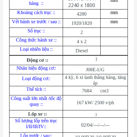
mm
hàng
::
2240 x 1800
Khoảng cách trục ::
mm
4280
Vết bánh xe trước / sau ::
mm
1920/1820
Số trục ::
2
Công thức bánh xe ::
4 x 2
Loại nhiên liệu ::
Diesel
:)
Động cơ ::
Nhãn hiệu động cơ::
J08E-UG
4 kỳ, 6 xi lanh thẳng hàng, tăng
Loại động cơ::
áp
Thể tích ::
7684 cm3
Công suất lớn nhất /tốc độ
167 kW/ 2500 v/ph
quay ::
Lốp xe ::
:)
Số lượng lốp trên trục
02/04/---/---/---
I/II/III/IV::
Lốp trước / sau::