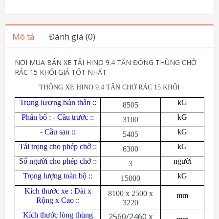
Mô tả
Đánh giá (0)
NƠI MUA BÁN XE TẢI HINO 9.4 TẤN ĐÓNG THÙNG CHỞ
RÁC 15 KHỐI GIÁ TỐT NHẤT
THÔNG XE HINO 9.4 TẤN CHỞ RÁC 15 KHỐI
Tr
ọ
ng l
ượ
ng b
ả
n thân ::
kG
8505
Phân bố : - Cầu trước ::
kG
3100
- Cầu sau ::
kG
5405
Tải trọng cho phép chở ::
kG
6300
Số người cho phép chở ::
người
3
Trọng lượng toàn bộ ::
kG
15000
Kích thước xe : Dài x
8100 x 2500 x
mm
Rộng x Cao ::
3220
Kích thước lòng thùng
2560/2460 x