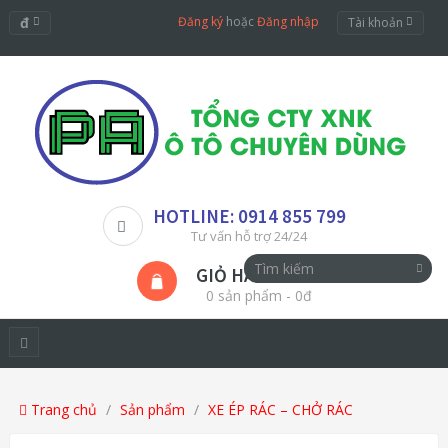
đ
Đăng ký
hoặc
Đăng nhập
Tài khoản
HOTLINE: 0914 855 799
Tư vấn hỗ trợ 24/24
GIỎ HÀNG
0 sản phẩm - 0đ
Trang chủ
Sản phẩm
XE ÉP RÁC – CHỞ RÁC