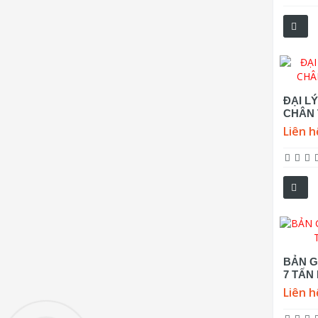
ĐẠI L
CHÂN 
Liên h
BẢN G
7 TẤN
Liên h