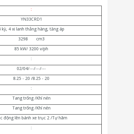
:
YN33CRD1
4 kỳ, 4 xi lanh thẳng hàng, tăng áp
3298 cm3
85 kW/ 3200 v/ph
:
02/04/---/---/---
8.25 - 20 /8.25 - 20
:
Tang trống /Khí nén
Tang trống /Khí nén
c động lên bánh xe trục 2 /Tự hãm
: