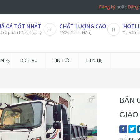
Đăng ký
hoặc
Đăng 
IÁ CẢ TỐT NHẤT
CHẤT LƯỢNG CAO
HOTLI
á cả phải chăng, hợp lý
100% Chính Hãng
Tư vấn h
ẨM
DỊCH VỤ
TIN TỨC
LIÊN HỆ
BẢN 
GIAO
THÔNG S