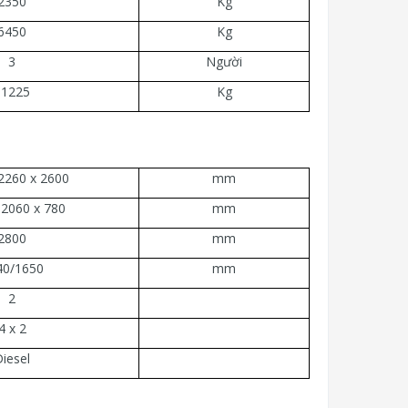
2350
Kg
6450
Kg
3
Người
11225
Kg
2260 x 2600
mm
 2060 x 780
mm
2800
mm
40/1650
mm
2
4 x 2
iesel