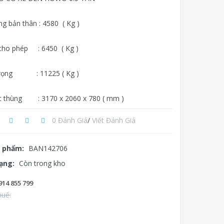
g bản thân : 4580 ( Kg )
g cho phép
:
6450 ( Kg )
 trọng : 11225 ( Kg )
c thùng : 3170 x 2060 x 780 ( mm )
0 Đánh Giá
/
Viết Đánh Giá
 phẩm:
BAN142706
rạng:
Còn trong kho
914 855 799
huế: