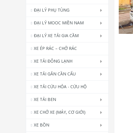
ĐẠI LÝ PHỤ TÙNG
ĐẠI LÝ MOOC MIỀN NAM
ĐẠI LÝ XE TẢI GIA CẦM
XE ÉP RÁC – CHỞ RÁC
XE TẢI ĐÔNG LẠNH
XE TẢI GẮN CẦN CẨU
XE TẢI CỨU HỎA - CỨU HỘ
XE TẢI BEN
XE CHỞ XE (MÁY, CƠ GIỚI)
XE BỒN