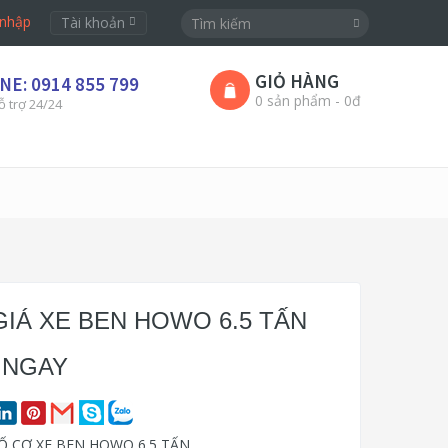
nhập
Tài khoản
GIỎ HÀNG
NE: 0914 855 799
0 sản phẩm - 0đ
ỗ trợ 24/24
GIÁ XE BEN HOWO 6.5 TẤN
 NGAY
Ố CƠ XE BEN HOWO 6
.
5 TẤN