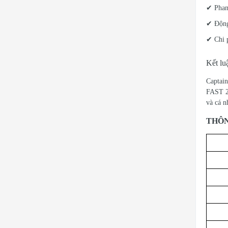
✔ Phanh
✔ Động 
✔ Chi p
Kết lu
Captain
FAST 2 
và cá n
THÔN