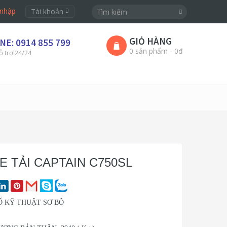
nhập
Tài khoản
GIỎ HÀNG
NE: 0914 855 799
0 sản phẩm - 0đ
ỗ trợ 24/24
E TẢI CAPTAIN C750SL
Ố KỸ THUẬT SƠ BỘ