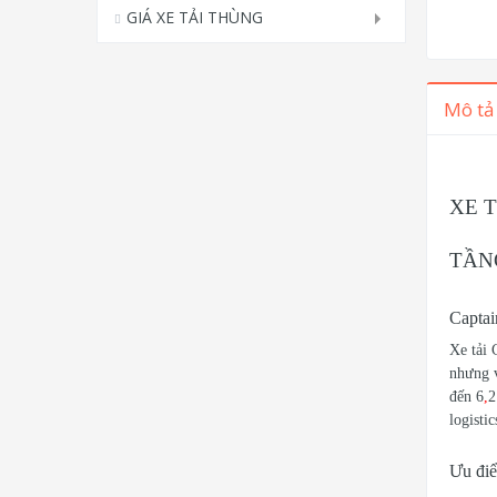
GIÁ XE TẢI THÙNG
Mô tả
XE T
TẦN
Captai
Xe tải 
nhưng v
đến 6
,
2
logistic
Ưu điể