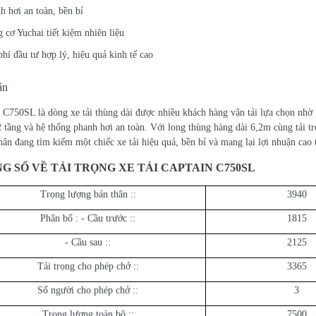
 hơi an toàn, bền bỉ
cơ Yuchai tiết kiệm nhiên liệu
hí đầu tư hợp lý, hiệu quả kinh tế cao
ận
 C750SL là dòng xe tải thùng dài được nhiều khách hàng vận tải lựa chọn nhờ
tầng và hệ thống phanh hơi an toàn. Với long thùng hàng dài 6,2m cùng tải t
hân đang tìm kiếm một chiếc xe tải hiệu quả, bền bỉ và mang lại lợi nhuận cao t
G SỐ VỀ TẢI TRỌNG XE TẢI CAPTAIN C750SL
Trọng lượng bản thân ::
3940
Phân bố : - Cầu trước ::
1815
- Cầu sau ::
2125
Tải trọng cho phép chở ::
3365
Số người cho phép chở ::
3
Trọng lượng toàn bộ ::
7500