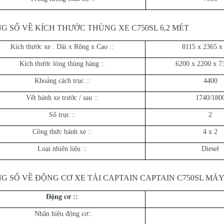
G SỐ VỀ KÍCH THƯỚC THÙNG XE C750SL 6,2 MÉT
Kích thước xe : Dài x Rộng x Cao ::
8115 x 2365 x
Kích thước lòng thùng hàng ::
6200 x 2200 x 7
Khoảng cách trục ::
4400
Vết bánh xe trước / sau ::
1740/180
Số trục ::
2
Công thức bánh xe ::
4 x 2
Loại nhiên liệu ::
Diesel
G SỐ VỀ ĐỘNG CƠ XE TẢI CAPTAIN CAPTAIN C750SL MÁY
Động cơ ::
Nhãn hiệu động cơ::