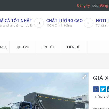
Đăng ký
hoặc
Đăng 
IÁ CẢ TỐT NHẤT
CHẤT LƯỢNG CAO
HOTLI
á cả phải chăng, hợp lý
100% Chính Hãng
Tư vấn h
ẨM
DỊCH VỤ
TIN TỨC
LIÊN HỆ
GIÁ X
THÔNG S