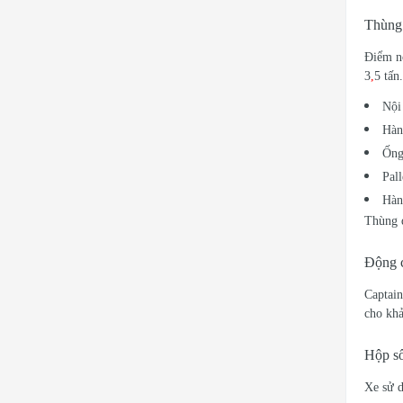
Thùng 
Điểm nổ
3
,
5 tấn
Nội
Hàn
Ống
Pal
Hàn
Thùng d
Động c
Captain
cho khả
Hộp số
Xe sử d