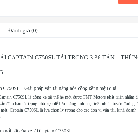
Đánh giá (0)
ẢI CAPTAIN C750SL TẢI TRỌNG 3,36 TẤN – THÙN
G
n C750SL – Giải pháp vận tải hàng hóa cồng kềnh hiệu quả
Captain C750SL là dòng xe tải thế hệ mới được TMT Motors phát triển nhằm đ
ẫn đảm bảo tải trọng phù hợp để lưu thông linh hoạt trên nhiều tuyến đường. V
 mét, Captain C750SL là lựa chọn lý tưởng cho các đơn vị vận tải, kinh doanh n
s.
m nổi bật của xe tải Captain C750SL