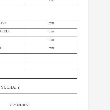
 3560
mm
30/2350
mm
mm
0
mm
 YUCHAI Y
YCY30150-50