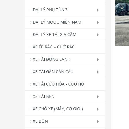
ĐẠI LÝ PHỤ TÙNG
ĐẠI LÝ MOOC MIỀN NAM
ĐẠI LÝ XE TẢI GIA CẦM
XE ÉP RÁC – CHỞ RÁC
XE TẢI ĐÔNG LẠNH
XE TẢI GẮN CẦN CẨU
XE TẢI CỨU HỎA - CỨU HỘ
XE TẢI BEN
XE CHỞ XE (MÁY, CƠ GIỚI)
XE BỒN