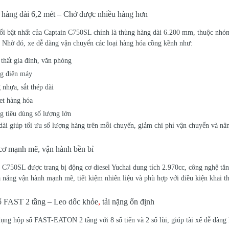
hàng dài 6,2 mét – Chở được nhiều hàng hơn
i bật nhất của Captain C750SL chính là thùng hàng dài 6.200 mm, thuộc nhóm 
. Nhờ đó, xe dễ dàng vận chuyển các loại hàng hóa cồng kềnh như:
 thất gia đình, văn phòng
g điện máy
 nhựa, sắt thép dài
let hàng hóa
g tiêu dùng số lượng lớn
ài giúp tối ưu số lượng hàng trên mỗi chuyến, giảm chi phí vận chuyển và nâ
ơ mạnh mẽ, vận hành bền bỉ
 C750SL được trang bị động cơ diesel Yuchai dung tích 2.970cc, công nghệ tăng
 năng vận hành mạnh mẽ, tiết kiệm nhiên liệu và phù hợp với điều kiện khai th
 FAST 2 tầng – Leo dốc khỏe
,
tải nặng ổn định
ụng hộp số FAST-EATON 2 tầng với 8 số tiến và 2 số lùi, giúp tài xế dễ dàng l