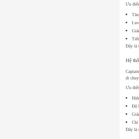
Ưu điểm
Tăn
Leo
Giả
Tiế
Đây là 
Hệ thố
Captain
di chuy
Ưu điể
Hiệ
Độ 
Giả
Chi
Đây là 