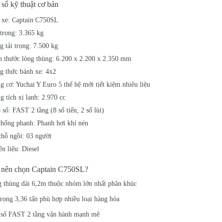
số kỹ thuật cơ bản
 xe: Captain C750SL
 trọng: 3.365 kg
g tải trọng: 7.500 kg
h thước lòng thùng: 6.200 x 2.200 x 2.350 mm
g thức bánh xe: 4x2
g cơ: Yuchai Y Euro 5 thế hệ mới tiết kiệm nhiêu liệu
 tích xi lanh: 2.970 cc
 số: FAST 2 tầng (8 số tiến
,
2 số lùi)
thống phanh: Phanh hơi khí nén
chỗ ngồi: 03 người
n liệu: Diesel
 nên chọn Captain C750SL?
 thùng dài 6,2m thuộc nhóm lớn nhất phân khúc
rọng 3,36 tấn phù hợp nhiều loại hàng hóa
số FAST 2 tầng vận hành mạnh mẽ