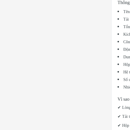
Thông 
Tên
Tải
Tổn
Kíc
Côn
Độn
Dung
Hộp
Hệ 
Số 
Nhiê
Vì sao
✔ Lòng
✔ Tải t
✔ Hộp 