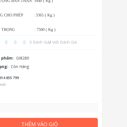
ỢNG BẢN THÂN: 3940 ( Kg )
G CHO PHÉP : 3365 ( Kg )
I TRỌNG : 7500 ( Kg )
0 Đánh Giá
/
Viết Đánh Giá
 phẩm:
GI8280
rạng:
Còn Hàng
914 855 799
huế:
THÊM VÀO GIỎ