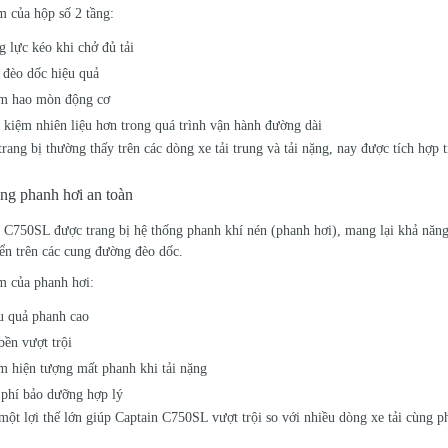
 của hộp số 2 tầng:
g lực kéo khi chở đủ tải
 đèo dốc hiệu quả
m hao mòn động cơ
t kiệm nhiên liệu hơn trong quá trình vận hành đường dài
trang bị thường thấy trên các dòng xe tải trung và tải nặng, nay được tích hợ
ng phanh hơi an toàn
 C750SL được trang bị hệ thống phanh khí nén (phanh hơi), mang lại khả năng
ển trên các cung đường đèo dốc.
m của phanh hơi:
u quả phanh cao
bền vượt trội
m hiện tượng mất phanh khi tải nặng
 phí bảo dưỡng hợp lý
một lợi thế lớn giúp Captain C750SL vượt trội so với nhiều dòng xe tải cùng 