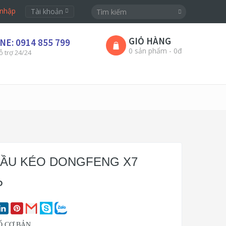
nhập
Tài khoản
GIỎ HÀNG
NE: 0914 855 799
0 sản phẩm - 0đ
ỗ trợ 24/24
ĐẦU KÉO DONGFENG X7
P
Ố CƠ BẢN