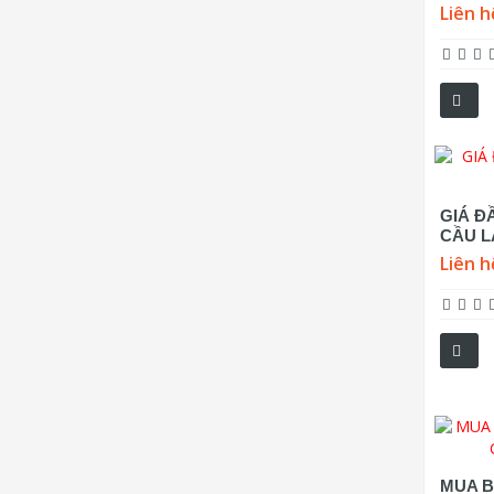
Liên h
GIÁ Đ
CẦU L
Liên h
MUA B