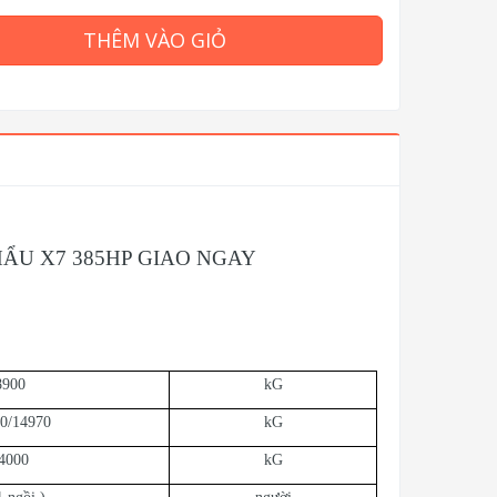
THÊM VÀO GIỎ
U X7 385HP GIAO NGAY
8900
kG
0/14970
kG
4000
kG