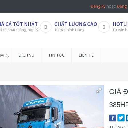
Đăng ký
hoặc
Đăng 
IÁ CẢ TỐT NHẤT
CHẤT LƯỢNG CAO
HOTLI
á cả phải chăng, hợp lý
100% Chính Hãng
Tư vấn h
ẨM
DỊCH VỤ
TIN TỨC
LIÊN HỆ
GIÁ 
385H
THÔNG S