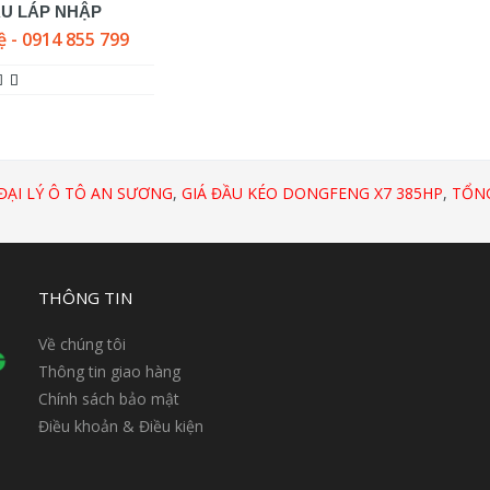
ẦU LÁP NHẬP
ệ - 0914 855 799
ĐẠI LÝ Ô TÔ AN SƯƠNG
,
GIÁ ĐẦU KÉO DONGFENG X7 385HP
,
TỔNG
THÔNG TIN
Về chúng tôi
Thông tin giao hàng
Chính sách bảo mật
Điều khoản & Điều kiện
n