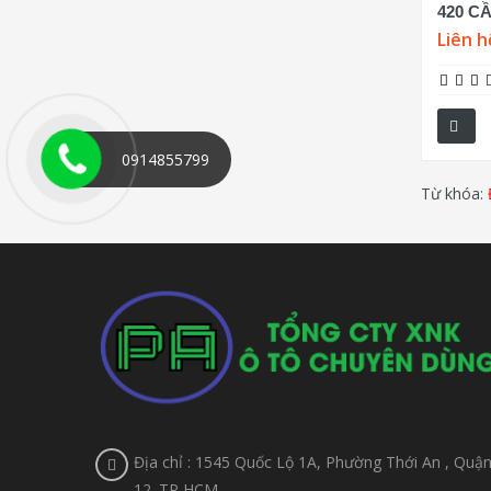
420 C
Liên h
0914855799
Từ khóa:
Địa chỉ : 1545 Quốc Lộ 1A, Phường Thới An , Quậ
12. TP HCM