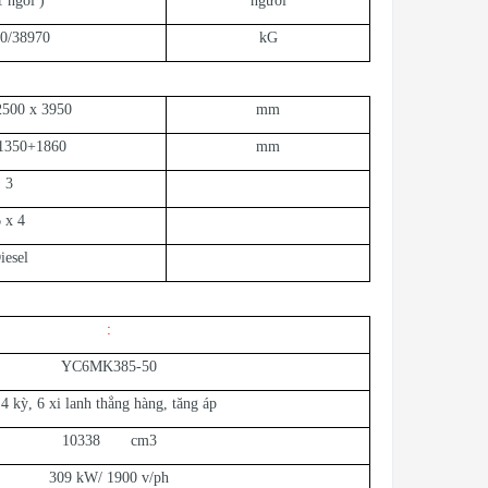
1 ngồi )
người
0/38970
kG
2500 x 3950
mm
1350+1860
mm
3
 x 4
iesel
:
YC6MK385-50
4 kỳ, 6 xi lanh thẳng hàng, tăng áp
10338 cm3
309 kW/ 1900 v/ph