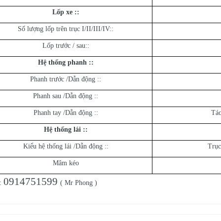
Lốp xe ::
Số lượng lốp trên trục I/II/III/IV::
Lốp trước / sau::
Hệ thống phanh ::
Phanh trước /Dẫn động ::
Phanh sau /Dẫn động ::
Phanh tay /Dẫn động ::
Tác
Hệ thống lái ::
Kiểu hệ thống lái /Dẫn động ::
Trục
Mâm kéo
0914751599
e:
( Mr Phong )