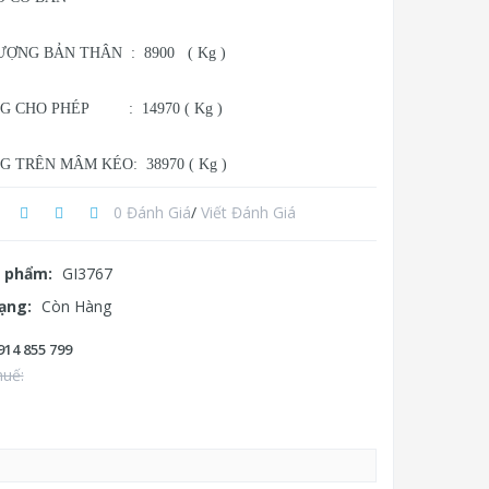
ỢNG BẢN THÂN : 8900 ( Kg )
G CHO PHÉP : 14970 ( Kg )
G TRÊN MÂM KÉO: 38970 ( Kg )
0 Đánh Giá
/
Viết Đánh Giá
 phẩm:
GI3767
rạng:
Còn Hàng
914 855 799
huế: