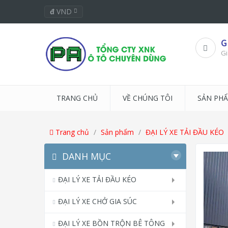
đ
VND
G
Gi
TRANG CHỦ
VỀ CHÚNG TÔI
SẢN PH
Trang chủ
Sản phẩm
ĐẠI LÝ XE TẢI ĐẦU KÉO
DANH MỤC
ĐẠI LÝ XE TẢI ĐẦU KÉO
ĐẠI LÝ XE CHỞ GIA SÚC
ĐẠI LÝ XE BỒN TRỘN BÊ TÔNG