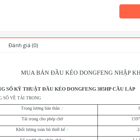
Đánh giá (0)
MUA BÁN ĐẦU KÉO DONGFENG NHẬP KHẨ
G SỐ KỸ THUẬT ĐẦU KÉO DONGFENG 385HP CẦU LÁP
 SỐ VỀ TẢI TRỌNG
Trọng lượng bản thân ::
Tải trọng cho phép chở
1597
Khối lượng toàn bộ thiết kế ::
2