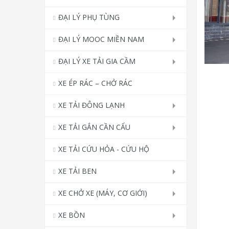
ĐẠI LÝ PHỤ TÙNG
ĐẠI LÝ MOOC MIỀN NAM
ĐẠI LÝ XE TẢI GIA CẦM
XE ÉP RÁC – CHỞ RÁC
XE TẢI ĐÔNG LẠNH
XE TẢI GẮN CẦN CẨU
XE TẢI CỨU HỎA - CỨU HỘ
XE TẢI BEN
XE CHỞ XE (MÁY, CƠ GIỚI)
XE BỒN