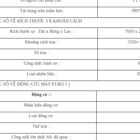
Số người cho phép chở :
:
1 ( 
Tải trọng trên mâm kéo::
3997
 SỐ VỀ KÍCH THƯỚC VÀ KHOẢN CÁCH
Kích thước xe : Dài x Rộng x Cao ::
7010 x 
Khoảng cách trục :
:
:
3350+
Số trục ::
Công thức bánh xe ::
6
Loại nhiên liệu ::
D
 SỐ VỀ ĐỘNG CƠ ( MÁY EURO 5 )
Động cơ ::
Nhãn hiệu động cơ::
Loại động cơ::
Thể tích ::
Công suất lớn nhất /tốc độ quay ::