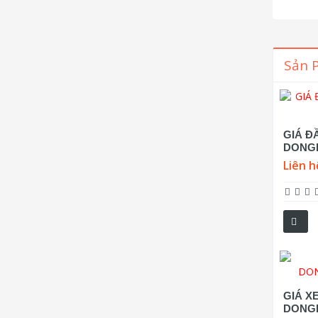
Sản 
GIÁ Đ
DONGF
Liên h
GIÁ X
DONGF