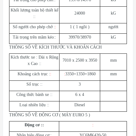
Khối lượng toàn bộ thiết kế
24000
kG
::
Số người cho phép chở :
:
1 ( 1 ngồi )
người
Tải trọng trên mâm kéo::
39970/38970
kG
THÔNG SỐ VỀ KÍCH THƯỚC VÀ KHOẢN CÁCH
Kích thước xe : Dài x Rộng
7010 x 2500 x 3950
mm
x Cao ::
Khoảng cách trục :
:
:
3350+1350+1860
mm
Số trục ::
3
Công thức bánh xe ::
6 x 4
Loại nhiên liệu ::
Diesel
THÔNG SỐ VỀ ĐỘNG CƠ ( MÁY EURO 5 )
Động cơ ::
:
Nhãn hiệu động cơ::
YC6MK420-50