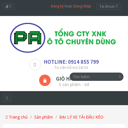
đ
Đăng ký
hoặc
Đăng nhập
Tài khoản
HOTLINE: 0914 855 799
Tư vấn hỗ trợ 24/24
GIỎ HÀNG
0 sản phẩm - 0đ
Trang chủ
Sản phẩm
ĐẠI LÝ XE TẢI ĐẦU KÉO