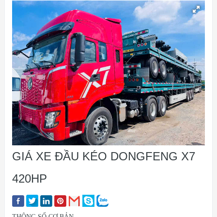
GIÁ XE ĐẦU KÉO DONGFENG X7
420HP
THÔNG SỐ CƠ BẢN