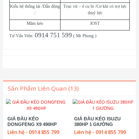
Kiểu hệ thống lái /Dẫn động
Trục vít – ê cu bi /Cơ khí có trợ lực
::
thuỷ lực
Mâm kéo
JOST
0914 751 599
Tư Vấn Viên:
( Mr Phong )
Sản Phẩm Liên Quan (13)
GIÁ ĐẦU KÉO
GIÁ ĐẦU KÉO ISUZU
DONGFENG X9 490HP
380HP 1 GIƯỜNG
Liên hệ - 0914 855 799
Liên hệ - 0914 855 799