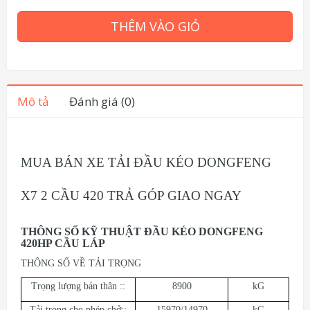
THÊM VÀO GIỎ
Mô tả
Đánh giá (0)
MUA BÁN XE TẢI ĐẦU KÉO DONGFENG
X7 2 CẦU 420 TRẢ GÓP GIAO NGAY
THÔNG SỐ KỸ THUẬT ĐẦU KÉO DONGFENG
420HP CẦU LÁP
THÔNG SỐ VỀ TẢI TRỌNG
Trọng lượng bản thân ::
8900
kG
Tải trọng cho phép chở::
15970/14970
kG