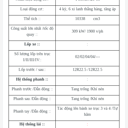
Loại động cơ::
4 kỳ, 6 xi lanh thẳng hàng, tăng áp
Thể tích ::
10338 cm3
Công suất lớn nhất /tốc độ
309 kW/ 1900 v/ph
quay ::
Lốp xe ::
:
Số lượng lốp trên trục
02/02/04/04/---
I/II/III/IV::
Lốp trước / sau::
12R22.5 /12R22.5
Hệ thống phanh ::
:
Phanh trước /Dẫn động ::
Tang trống /Khí nén
Phanh sau /Dẫn động ::
Tang trống /Khí nén
Tác động lên bánh xe trục 3 và 4 /Tự
Phanh tay /Dẫn động ::
hãm
Hệ thống lái ::
: