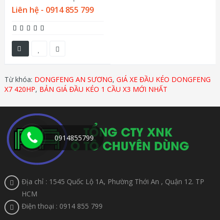
Liên hệ - 0914 855 799
Từ khóa:
DONGFENG AN SƯƠNG
,
GIÁ XE ĐẦU KÉO DONGFENG
X7 420HP
,
BẢN GIÁ ĐẦU KÉO 1 CẦU X3 MỚI NHẤT
0914855799
Địa chỉ : 1545 Quốc Lộ 1A, Phường Thới An , Quận 12. TP
HCM
Điện thoại : 0914 855 799