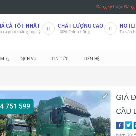
Đăng ký
hoặc
Đăng 
IÁ CẢ TỐT NHẤT
CHẤT LƯỢNG CAO
HOTLI
á cả phải chăng, hợp lý
100% Chính Hãng
Tư vấn h
ẨM
DỊCH VỤ
TIN TỨC
LIÊN HỆ
GIÁ 
CẦU 
Năm 2015,