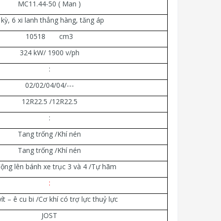
MC11.44-50 ( Man )
 kỳ, 6 xi lanh thẳng hàng, tăng áp
10518 cm3
324 kW/ 1900 v/ph
:
02/02/04/04/---
12R22.5 /12R22.5
:
Tang trống /Khí nén
Tang trống /Khí nén
ộng lên bánh xe trục 3 và 4 /Tự hãm
:
ít – ê cu bi /Cơ khí có trợ lực thuỷ lực
JOST