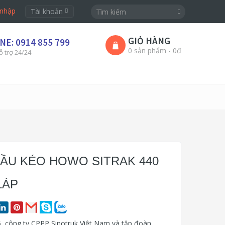
nhập
Tài khoản
GIỎ HÀNG
NE: 0914 855 799
0 sản phẩm - 0đ
ỗ trợ 24/24
ĐẦU KÉO HOWO SITRAK 440
LÁP
 công ty CPPP Sinotruk Việt Nam và tập đoàn