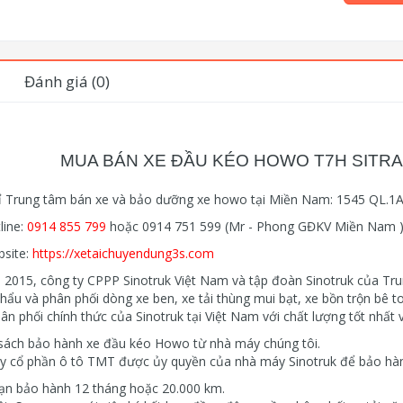
Đánh giá (0)
MUA BÁN XE ĐẦU KÉO HOWO T7H SITRA
ỉ Trung tâm bán xe và bảo dưỡng xe howo tại Miền Nam: 1545 QL.1A,
line:
0914 855 799
hoặc 0914 751 599 (Mr - Phong GĐKV Miền Nam )
bsite:
https://xetaichuyendung3s.com
15, công ty CPPP Sinotruk Việt Nam và tập đoàn Sinotruk của Trun
hẩu và phân phối dòng xe ben, xe tải thùng mui bạt, xe bồn trộn bê 
ân phối chính thức của Sinotruk tại Việt Nam với chất lượng tốt nhất v
sách bảo hành xe đầu kéo Howo từ nhà máy chúng tôi.
y cổ phần ô tô TMT được ủy quyền của nhà máy Sinotruk để bảo hàn
ạn bảo hành 12 tháng hoặc 20.000 km.