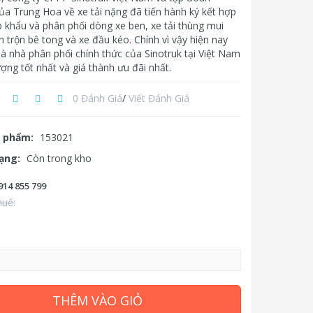
ủa Trung Hoa về xe tải nặng đã tiến hành ký kết hợp
 khẩu và phân phối dòng xe ben, xe tải thùng mui
n trộn bê tong và xe đầu kéo
.
Chính vì vậy hiện nay
là nhà phân phối chính thức của Sinotruk tại Việt Nam
ượng tốt nhất và giá thành ưu đãi nhất.
0 Đánh Giá
/
Viết Đánh Giá
 phẩm:
153021
rạng:
Còn trong kho
914 855 799
huế:
THÊM VÀO GIỎ