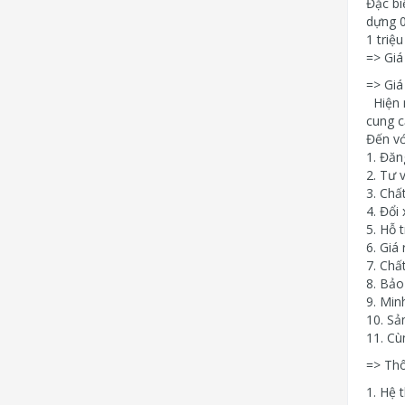
Đặc bi
dựng 0
1 triệ
=> Giá
=> Giá
Hiện n
cung c
Đến vớ
1. Đăn
2. Tư 
3. Chấ
4. Đổi
5. Hỗ 
6. Giá 
7. Chấ
8. Bảo
9. Min
10. Sả
11. Cù
=> Thô
1. Hệ 