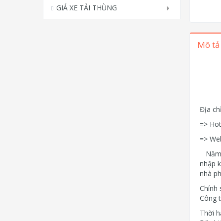
GIÁ XE TẢI THÙNG
Mô tả
Địa ch
=> Hot
=> We
Năm 20
nhập k
nhà ph
Chính 
Công t
Thời h