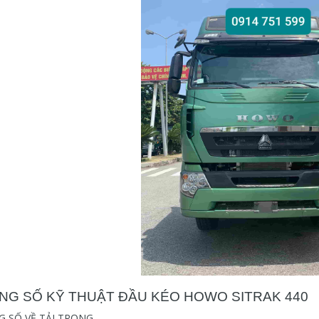
NG SỐ KỸ THUẬT ĐẦU KÉO HOWO SITRAK 440
 SỐ VỀ TẢI TRỌNG