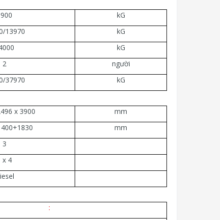
9900
kG
0/13970
kG
4000
kG
2
người
0/37970
kG
2496 x 3900
mm
1400+1830
mm
3
 x 4
iesel
: