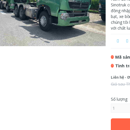
Sinotruk c
đồng nhập
bạt, xe bồ
chúng tôi 
với chất l
Mã sản
Tình t
Liên hệ - 0
Giá sau T
Số lượng