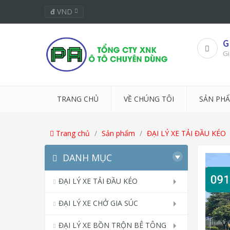
đ
VND
G
Gi
TRANG CHỦ
VỀ CHÚNG TÔI
SẢN PH
Trang chủ
Sản phẩm
ĐẠI LÝ XE TẢI ĐẦU KÉO
DANH MỤC
ĐẠI LÝ XE TẢI ĐẦU KÉO
ĐẠI LÝ XE CHỞ GIA SÚC
ĐẠI LÝ XE BỒN TRỘN BÊ TÔNG