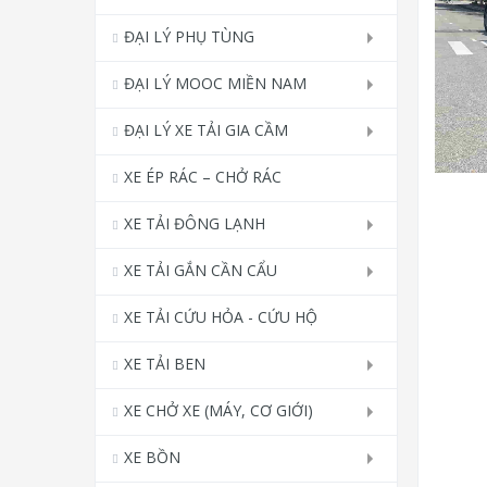
ĐẠI LÝ PHỤ TÙNG
ĐẠI LÝ MOOC MIỀN NAM
ĐẠI LÝ XE TẢI GIA CẦM
XE ÉP RÁC – CHỞ RÁC
XE TẢI ĐÔNG LẠNH
XE TẢI GẮN CẦN CẨU
XE TẢI CỨU HỎA - CỨU HỘ
XE TẢI BEN
XE CHỞ XE (MÁY, CƠ GIỚI)
XE BỒN