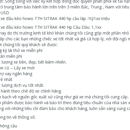
ệt: Song song với việc ký kết hợp đồng độc quyền phân phối xe tải nặn
3 trung tâm bảo hành lớn trên trên 3 miền Bắc, Trung , Nam với tiêu
u USD.
 xe đầu kéo howo T7H SITRAK 440 hp cầu láp :1tỷ1xx triệu
 xe đầu kéo howo T7H SITRAK 440 Hp Cầu Dầu: 1,1xx
ay do thị trường kinh tế khó khăn chúng tôi cũng góp một phần nhỏ b
ấp cho các bạn những chiếc xe tốt nhất và giá cả hợp lý, với đội ngũ 
i chúng tôi quý khách sẽ được:
g ký lái thử xe miễn phí
vấn miễn phí
t lượng xe bền, đẹp, tiết kiệm nhiên
.
 xe cũ – Lấy xe mới
trợ vay ngân hàng
rẻ nhất
t lượng dịch vụ tốt nhất.
 hành theo chế độ xe chính hãng.
h bạch về nguồn gốc xuất xứ cũng như giá xe mà chúng tôi cung cấp..
n phẩm được bảo hành và bảo trì theo đúng tiêu chuẩn của nhà sản 
ng với những tiêu chí đảm bảo cho khách hàng, luôn sẵn sàng cung cấ
ng tin về thông số:
thông cầu