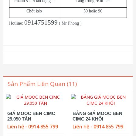
Phanh sau /Dẫn động ::
Tang trống /Khí nén
Chốt kéo
50 hoặc 90
0914751599
Hotline:
( Mr Phong )
Sản Phẩm Liên Quan (11)
GIÁ MOOC BEN CIMC
BẢNG GIÁ MOOC BEN
29.050 TẤN
CIMC 24 KHỐI
Liên hệ - 0914 855 799
Liên hệ - 0914 855 799