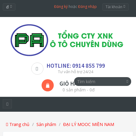
đ
Đăng ký
hoặc
Đăng nhập
Tài khoản
HOTLINE: 0914 855 799
Tư vấn hỗ trợ 24/24
GIỎ HÀNG
0 sản phẩm - 0đ
Trang chủ
Sản phẩm
ĐẠI LÝ MOOC MIỀN NAM