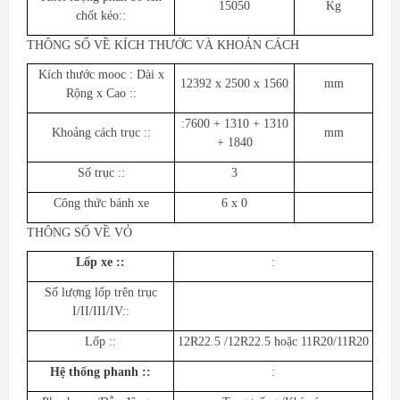
15050
Kg
chốt kéo::
THÔNG SỐ VỀ KÍCH THƯỚC VÀ KHOẢN CÁCH
Kích thước mooc : Dài x
12392 x 2500 x 1560
mm
Rộng x Cao ::
:
7600 + 1310 + 1310
Khoảng cách trục :
:
mm
+ 1840
Số trục ::
3
Công thức bánh xe
6 x 0
THÔNG SỐ VỀ VỎ
Lốp xe ::
:
Số lượng lốp trên trục
I/II/III/IV::
Lốp ::
12R22.5 /12R22.5 hoặc 11R20/11R20
Hệ thống phanh ::
: