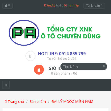
đ
Đăng ký
hoặc
Đăng nhập
Tài khoản
HOTLINE: 0914 855 799
Tư vấn hỗ trợ 24/24
GIỎ HÀNG
0 sản phẩm - 0đ
Trang chủ
Sản phẩm
ĐẠI LÝ MOOC MIỀN NAM