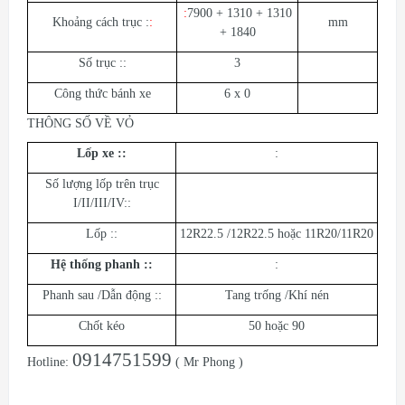
:
7900 + 1310 + 1310
Khoảng cách trục :
:
mm
+ 1840
Số trục ::
3
Công thức bánh xe
6 x 0
THÔNG SỐ VỀ VỎ
Lốp xe ::
:
Số lượng lốp trên trục
I/II/III/IV::
Lốp ::
12R22.5 /12R22.5 hoặc 11R20/11R20
Hệ thống phanh ::
:
Phanh sau /Dẫn động ::
Tang trống /Khí nén
Chốt kéo
50 hoặc 90
0914751599
Hotline:
( Mr Phong )