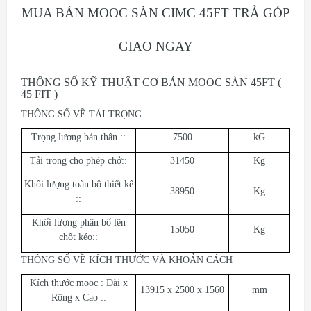
MUA BÁN MOOC SÀN CIMC 45FT TRẢ GÓP
GIAO NGAY
THÔNG SỐ KỸ THUẬT CƠ BẢN MOOC SÀN 45FT (
45 FIT )
THÔNG SỐ VỀ TẢI TRỌNG
Trọng lượng bản thân ::
7500
kG
Tải trọng cho phép chở::
31450
Kg
Khối lượng toàn bộ thiết kế
38950
Kg
::
Khối lượng phân bố lên
15050
Kg
chốt kéo::
THÔNG SỐ VỀ KÍCH THƯỚC VÀ KHOẢN CÁCH
Kích thước mooc : Dài x
13915 x 2500 x 1560
mm
Rộng x Cao ::