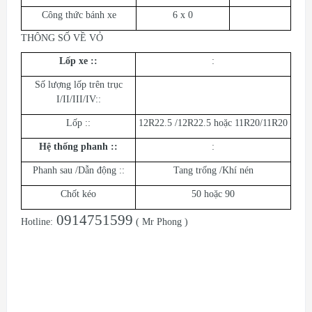
Công thức bánh xe
6 x 0
THÔNG SỐ VỀ VỎ
Lốp xe ::
:
Số lượng lốp trên trục
I/II/III/IV::
Lốp ::
12R22.5 /12R22.5 hoặc 11R20/11R20
Hệ thống phanh ::
:
Phanh sau /Dẫn động ::
Tang trống /Khí nén
Chốt kéo
50 hoặc 90
0914751599
Hotline:
( Mr Phong )