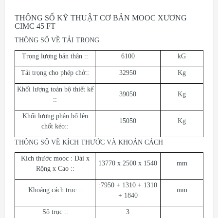
THÔNG SỐ KỸ THUẬT CƠ BẢN MOOC XƯƠNG
CIMC 45 FT
THÔNG SỐ VỀ TẢI TRỌNG
Trọng lượng bản thân ::
6100
kG
Tải trọng cho phép chở::
32950
Kg
Khối lượng toàn bộ thiết kế
39050
Kg
::
Khối lượng phân bố lên
15050
Kg
chốt kéo::
THÔNG SỐ VỀ KÍCH THƯỚC VÀ KHOẢN CÁCH
Kích thước mooc : Dài x
13770 x 2500 x 1540
mm
Rộng x Cao ::
:
7950 + 1310 + 1310
Khoảng cách trục :
:
mm
+ 1840
Số trục ::
3