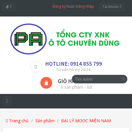
đ
Đăng ký
hoặc
Đăng nhập
Tài khoản
HOTLINE: 0914 855 799
Tư vấn hỗ trợ 24/24
GIỎ HÀNG
0 sản phẩm - 0đ
Trang chủ
Sản phẩm
ĐẠI LÝ MOOC MIỀN NAM