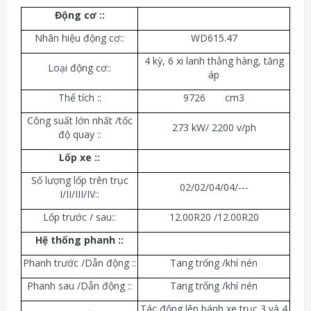
Động cơ :
:
Nhãn hiệu động cơ::
WD615.47
4 kỳ, 6 xi lanh thẳng hàng, tăng
Loại động cơ::
áp
Thể tích ::
9726 cm3
Công suất lớn nhất /tốc
273 kW/ 2200 v/ph
độ quay ::
Lốp xe :
:
Số lượng lốp trên trục
02/02/04/04/---
I/II/III/IV::
Lốp trước / sau::
12.00R20 /12.00R20
Hệ thống phanh :
:
Phanh trước /Dẫn động ::
Tang trống /khí nén
Phanh sau /Dẫn động ::
Tang trống /khí nén
Tác động lên bánh xe trục 3 và 4