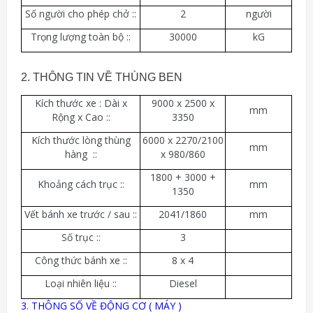
Số người cho phép chở ::
2
người
Trọng lượng toàn bộ ::
30000
kG
2. THÔNG TIN VỀ THÙNG BEN
Kích thước xe : Dài x
9000 x 2500 x
mm
Rộng x Cao ::
3350
Kích thước lòng thùng
6000 x 2270/2100
mm
hàng ::
x 980/860
1800 + 3000 +
Khoảng cách trục ::
mm
1350
Vết bánh xe trước / sau ::
2041/1860
mm
Số trục ::
3
Công thức bánh xe ::
8 x 4
Loại nhiên liệu ::
Diesel
3. THÔNG SỐ VỀ ĐỘNG CƠ ( MÁY )