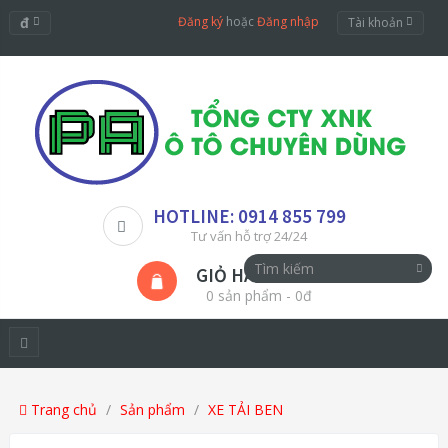
đ
Đăng ký
hoặc
Đăng nhập
Tài khoản
HOTLINE: 0914 855 799
Tư vấn hỗ trợ 24/24
GIỎ HÀNG
0 sản phẩm - 0đ
Trang chủ
Sản phẩm
XE TẢI BEN