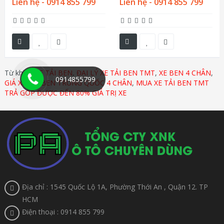
Liên hệ - 0914 855 799
Liên hệ - 0914 855 799
Từ khóa:
XE TẢI BEN
,
ĐẠI LÝ XE TẢI BEN TMT
,
XE BEN 4 CHÂN
,
0914855799
GIÁ XE TẢI BEN TRUNG QUỐC 4 CHÂN
,
MUA XE TẢI BEN TMT
TRẢ GÓP ĐƯỢC ĐẾN 80% GIÁ TRỊ XE
Địa chỉ : 1545 Quốc Lộ 1A, Phường Thới An , Quận 12. TP
HCM
Điện thoại : 0914 855 799