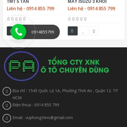
TMT 5 TẤN
MÁY ISUZU 3 KHỐI
Liên hệ - 0914 855 799
Liên hệ - 0914 855 799
0914855799
Địa chỉ : 1545 Quốc Lộ 1A, Phường Thới An , Quận 12. TP
HCM
Điện thoại : 0914 855 799
Email : vuphong.hino@gmail.com