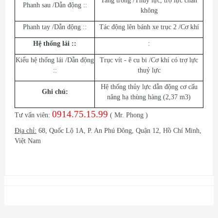
Tang trống /Thuỷ lực, trợ lực chân
Phanh sau /Dẫn động ::
không
Phanh tay /Dẫn động ::
Tác động lên bánh xe trục 2 /Cơ khí
Hệ thống lái :
:
:
Kiểu hệ thống lái /Dẫn động
Trục vít - ê cu bi /Cơ khí có trợ lực
::
thuỷ lực
Hệ thống thủy lực dẫn động cơ cấu
Ghi chú:
nâng hạ thùng hàng (2,37 m3)
0914.75.15.99
Tư vấn viên:
( Mr. Phong )
Địa chỉ:
68, Quốc Lộ 1A, P. An Phú Đông, Quận 12, Hồ Chí Minh,
Việt Nam