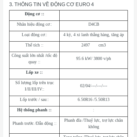
3.
THÔNG TIN VỀ ĐỘNG CƠ EURO 4
Động cơ :
:
Nhãn hiệu động cơ::
D4CB
Loại động cơ::
4 kỳ, 4 xi lanh thẳng hàng, tăng áp
Thể tích ::
2497 cm3
Công suất lớn nhất /tốc độ
95.6 kW/ 3800 v/ph
quay ::
Lốp xe :
:
Số lượng lốp trên trục
02/04/---/---/---
I/II/III/IV::
Lốp trước / sau::
6.50R16 /5.50R13
Hệ thống phanh :
:
:
Phanh đĩa /Thuỷ lực, trợ lực chân
Phanh trước /Dẫn động ::
không