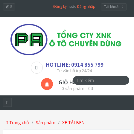
đ
Đăng ký
hoặc
Đăng nhập
Tài khoản
HOTLINE: 0914 855 799
Tư vấn hỗ trợ 24/24
GIỎ HÀNG
0 sản phẩm - 0đ
Trang chủ
Sản phẩm
XE TẢI BEN