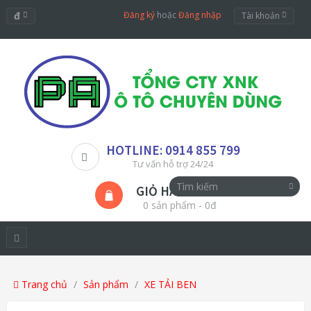
đ
Đăng ký
hoặc
Đăng nhập
Tài khoản
HOTLINE: 0914 855 799
Tư vấn hỗ trợ 24/24
GIỎ HÀNG
0 sản phẩm - 0đ
Trang chủ
Sản phẩm
XE TẢI BEN