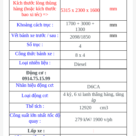
Kích thước lòng thùng
hàng (hoặc kích thước
mm
5315 x 2300 x 1600
bao xi téc)
=>
1700 + 3000 +
Khoảng cách trục :
mm
1300
Vết bánh xe trước / sau :
mm
2098/1850
Số trục :
4
Công thức bánh xe :
8 x 4
Loại nhiên liệu :
Diesel
Động cơ :
0914.75.15.99
Nhãn hiệu động cơ:
D6CA
4 kỳ, 6 xi lanh thẳng hàng, tăng
Loại động cơ:
áp
Thể tích :
12920 cm3
Công suất lớn nhất /tốc độ
279 kW/ 1900 v/ph
quay :
Lốp xe :
: