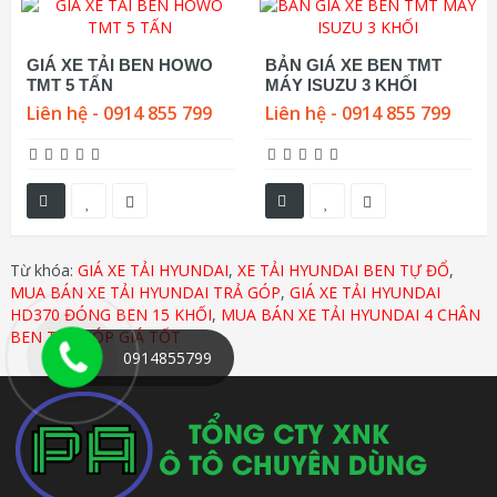
GIÁ XE TẢI BEN HOWO
BẢN GIÁ XE BEN TMT
TMT 5 TẤN
MÁY ISUZU 3 KHỐI
Liên hệ - 0914 855 799
Liên hệ - 0914 855 799
Từ khóa:
GIÁ XE TẢI HYUNDAI
,
XE TẢI HYUNDAI BEN TỰ ĐỔ
,
MUA BÁN XE TẢI HYUNDAI TRẢ GÓP
,
GIÁ XE TẢI HYUNDAI
HD370 ĐÓNG BEN 15 KHỐI
,
MUA BÁN XE TẢI HYUNDAI 4 CHÂN
BEN TRẢ GÓP GIÁ TỐT
0914855799