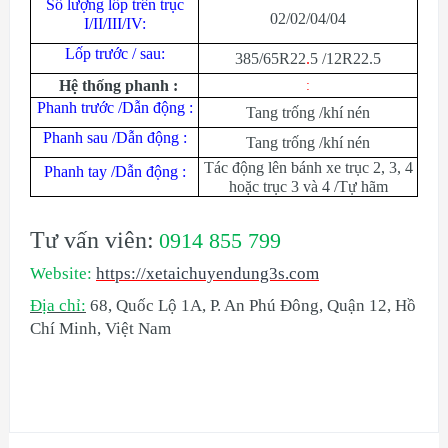
Số lượng lốp trên trục
02/02/04/04
I/II/III/IV:
Lốp trước / sau:
385/65R22
.
5 /12R22.5
Hệ thống phanh :
:
Phanh trước /Dẫn động :
Tang trống /khí nén
Phanh sau /Dẫn động :
Tang trống /khí nén
Tác động lên bánh xe trục 2, 3, 4
Phanh tay /Dẫn động :
hoặc trục 3 và 4 /Tự hãm
Tư vấn viên:
0914 855 799
Website:
https://xetaichuyendung3s.com
Địa chỉ:
68, Quốc Lộ 1A, P. An Phú Đông, Quận 12, Hồ
Chí Minh, Việt Nam