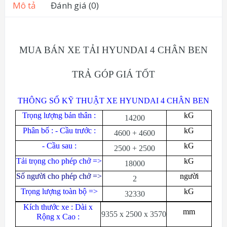
Mô tả
Đánh giá (0)
MUA BÁN XE TẢI HYUNDAI 4 CHÂN BEN
TRẢ GÓP GIÁ TỐT
THÔNG SỐ KỸ THUẬT XE HYUNDAI 4 CHÂN BEN
Tr
ọ
ng l
ượ
ng b
ả
n thân :
kG
14200
Phân bố : - Cầu trước :
kG
4600 + 4600
- Cầu sau :
kG
2500 + 2500
Tải trọng cho phép chở =>
kG
18000
Số người cho phép chở =>
người
2
Trọng lượng toàn bộ =>
kG
32330
Kích thước xe : Dài x
mm
9355 x 2500 x 3570
Rộng x Cao :