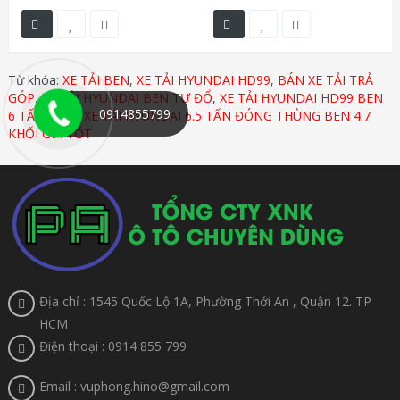
Từ khóa:
XE TẢI BEN
,
XE TẢI HYUNDAI HD99
,
BÁN XE TẢI TRẢ
GÓP
,
XE TẢI HYUNDAI BEN TỰ ĐỔ
,
XE TẢI HYUNDAI HD99 BEN
0914855799
6 TẤN
,
MUA XE TẢI HYUNDAI 6.5 TẤN ĐÓNG THÙNG BEN 4.7
KHỐI GIÁ TỐT
Địa chỉ : 1545 Quốc Lộ 1A, Phường Thới An , Quận 12. TP
HCM
Điện thoại : 0914 855 799
Email : vuphong.hino@gmail.com