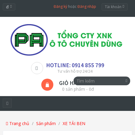
đ
Đăng ký
hoặc
Đăng nhập
Tài khoản
HOTLINE: 0914 855 799
Tư vấn hỗ trợ 24/24
GIỎ HÀNG
0 sản phẩm - 0đ
Trang chủ
Sản phẩm
XE TẢI BEN