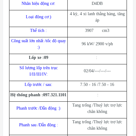
Nhãn hiệu động cơ:
D4DB
4 kỳ, 4 xi lanh thẳng hàng, tăng
Loại động cơ:)
áp
Thể tích :
3907 cm3
Công suất lớn nhất /tốc độ quay
96 kW/ 2900 v/ph
:)
Lốp xe :09
:
Số lượng lốp trên trục
02/04/---/---/---
I/II/III/IV:
Lốp trước / sau:
7.50 - 16 /7.50 - 16
Hệ thống phanh :097.321.1101
:
Tang trống /Thuỷ lực trợ lực
Phanh trước /Dẫn động :)
chân không
Tang trống /Thuỷ lực trợ lực
Phanh sau /Dẫn động :
chân không