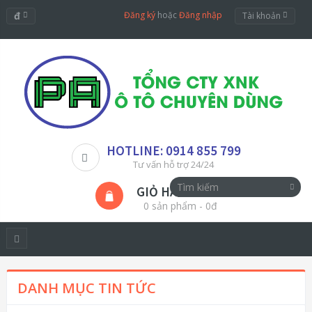
đ
Đăng ký
hoặc
Đăng nhập
Tài khoản
HOTLINE: 0914 855 799
Tư vấn hỗ trợ 24/24
GIỎ HÀNG
0 sản phẩm - 0đ
DANH MỤC TIN TỨC