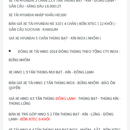
XE TẢI HYUNDAI 3 CHÂN 13.5 TẤN THÙNG BẠT - KÍN - ĐÔNG LẠNH -
GẮN CẨU - XĂNG DẦU 16.000 LÍT
XE TẢI HYUNDAI NHẬP KHẨU HD260
BẢN GIÁ XE TẢI HYUNDAI HD 320 ( 4 CHÂN ) BỒN XITEC ( 22 KHỐI ) -
GẮN CẨU SOOSAN - KANGLIM
GIÁ XE HYUNDAI 5 CHÂN THÙNG BẠT - KÍN INOX ( NHÔM )
DÒNG XE TẢI HINO 2018 ĐÓNG THÙNG THEO TỔNG CTY INOX -
BỨNG NHÔM
XE HINO 1.9 TẤN THÙNG MUI BẠT - KÍN - ĐÔNG LẠNH
BẢN GIÁ XE TẢI HINO 2 TẤN THÙNG INOX - BỬNG NHÔM - BẢO ÔN
QUYỀN
GIÁ XE HINO 4.5 TẤN THÙNG
ĐÔNG LẠNH
- THÙNG BẠT - THÙNG KÍN -
THÙNG LỬNG
BÁN XE TRẢ GÓP HINO 5.2 TẤN THÙNG BẠT - KÍN - LỬNG - ĐÔNG
LẠNH -
BỒN XITEC 6 KHỐI
XE TẢI HINO 6.4 TẤN THÙNG MUI BẠT INOX - NHÔM - SẮT - BỒN XITEC