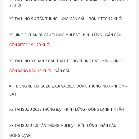
7 KHỐI
XE TẢI HINO 9.4 TẤN THÙNG LỬNG GẮN CẨU - BỒN XITEC 12 KHỐI
XE HINO 3 CHÂN 01 CẦU THÙNG MUI BẠT - KÍN - LỬNG - GẮN CẨU -
BỒN XITEC 19 - 20 KHỐI
XE TẢI HINO 3 CHÂN 2 CẦU THẬT ĐÓNG THÙNG BẠT - KÍN - LỬNG -
BỒN XĂNG DẦU 18 KHỐI
- GẮN CẨU
DÒNG XE TẢI ISUZU 2018 VÀ 2019 ĐÓNG THÙNG INOX - NHÔM -
SẮT
XE TẢI ISUZU 2018 THÙNG BẠT - KÍN - LỬNG - ĐÔNG LẠNH 1.4 TẤN
XE TẢI ISUZU 1.9 TẤN THÙNG MUI BẠT - KÍN - LỬNG - GẮN CẨU -
ĐÔNG LẠNH