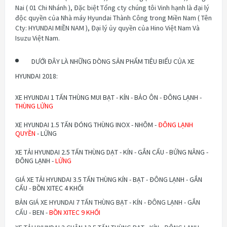
Nai ( 01 Chi Nhánh ), Đặc biệt Tổng cty chúng tôi Vinh hạnh là đại lý
độc quyền của Nhà máy Hyundai Thành Công trong Miền Nam ( Tên
Cty: HYUNDAI MIỀN NAM ), Đại lý ủy quyền của Hino Việt Nam Và
Isuzu Việt Nam.
DƯỚI ĐÂY LÀ NHỮNG DÒNG SẢN PHẨM TIÊU BIỂU CỦA XE
HYUNDAI 2018:
XE HYUNDAI 1 TẤN THÙNG MUI BẠT - KÍN - BẢO ÔN - ĐÔNG LẠNH -
THÙNG LỬNG
XE HYUNDAI 1.5 TẤN ĐÓNG THÙNG INOX - NHÔM -
ĐÔNG LẠNH
QUYỀN
- LỬNG
XE TẢI HYUNDAI 2.5 TẤN THÙNG DẠT - KÍN - GẮN CẨU - BỬNG NÂNG -
ĐÔNG LẠNH -
LỬNG
GIÁ XE TẢI HYUNDAI 3.5 TẤN THÙNG KÍN - BẠT - ĐÔNG LẠNH - GẮN
CẨU - BỒN XITEC 4 KHỐI
BẢN GIÁ XE HYUNDAI 7 TẤN THÙNG BẠT - KÍN - ĐÔNG LẠNH - GẮN
CẨU - BEN -
BỒN XITEC 9 KHỐI