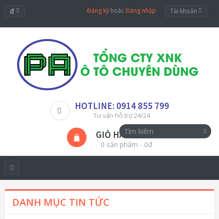
đ
Đăng ký
hoặc
Đăng nhập
Tài khoản
HOTLINE: 0914 855 799
Tư vấn hỗ trợ 24/24
GIỎ HÀNG
0 sản phẩm - 0đ
DANH MỤC TIN TỨC