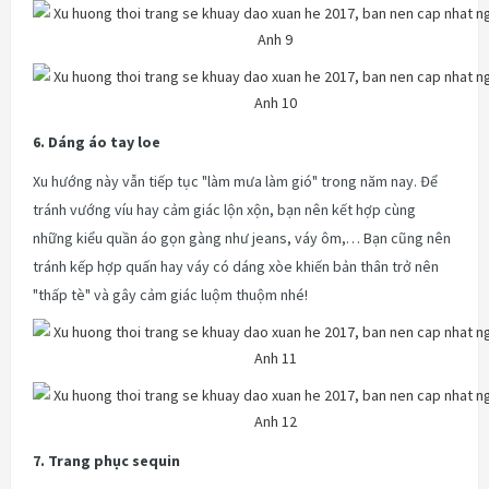
6. Dáng áo tay loe
Xu hướng này vẫn tiếp tục "làm mưa làm gió" trong năm nay. Để
tránh vướng víu hay cảm giác lộn xộn, bạn nên kết hợp cùng
những kiểu quần áo gọn gàng như jeans, váy ôm,… Bạn cũng nên
tránh kếp hợp quấn hay váy có dáng xòe khiến bản thân trở nên
"thấp tè" và gây cảm giác luộm thuộm nhé!
7. Trang phục sequin