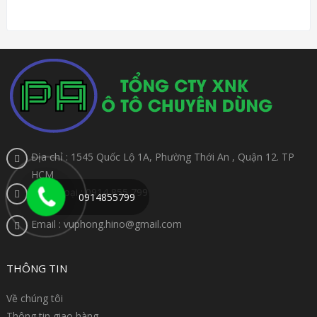
Địa chỉ : 1545 Quốc Lộ 1A, Phường Thới An , Quận 12. TP
HCM
Điện thoại : 0914 855 799
0914855799
Email : vuphong.hino@gmail.com
THÔNG TIN
Về chúng tôi
Thông tin giao hàng