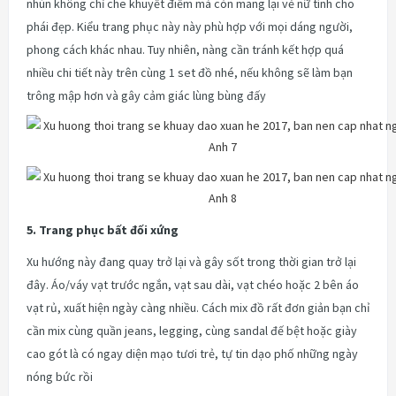
nhún không chỉ che khuyết điểm mà còn mang lại vẻ nữ tính cho
phái đẹp. Kiểu trang phục này này phù hợp với mọi dáng người,
phong cách khác nhau. Tuy nhiên, nàng cần tránh kết hợp quá
nhiều chi tiết này trên cùng 1 set đồ nhé, nếu không sẽ làm bạn
trông mập hơn và gây cảm giác lùng bùng đấy
5. Trang phục bất đối xứng
Xu hướng này đang quay trở lại và gây sốt trong thời gian trở lại
đây. Áo/váy vạt trước ngắn, vạt sau dài, vạt chéo hoặc 2 bên áo
vạt rủ, xuất hiện ngày càng nhiều. Cách mix đồ rất đơn giản bạn chỉ
cần mix cùng quần jeans, legging, cùng sandal đế bệt hoặc giày
cao gót là có ngay diện mạo tươi trẻ, tự tin dạo phố những ngày
nóng bức rồi