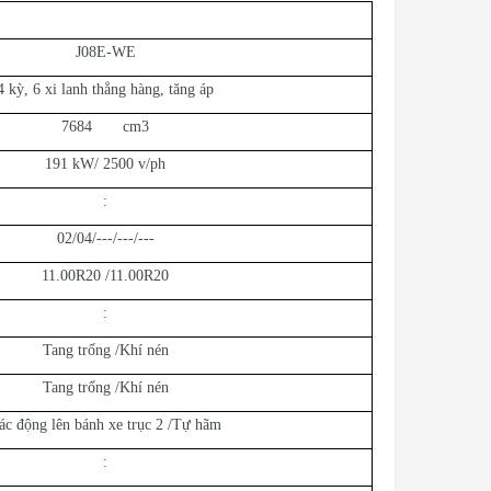
J08E-WE
4 kỳ, 6 xi lanh thẳng hàng, tăng áp
7684 cm3
191 kW/ 2500 v/ph
:
02/04/---/---/---
11.00R20 /11.00R20
:
Tang trống /Khí nén
Tang trống /Khí nén
ác động lên bánh xe trục 2 /Tự hãm
: