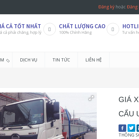
Đăng ký
hoặc
Đăng 
IÁ CẢ TỐT NHẤT
CHẤT LƯỢNG CAO
HOTLI
á cả phải chăng, hợp lý
100% Chính Hãng
Tư vấn h
ẨM
DỊCH VỤ
TIN TỨC
LIÊN HỆ
GIÁ 
CẨU 
THÔNG SỐ