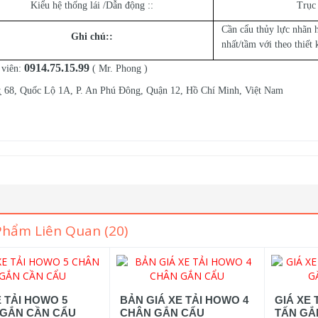
Kiểu hệ thống lái /Dẫn động ::
Trục 
Cần cẩu thủy lực nhãn
Ghi chú:
:
nhất/tầm với theo thiết
0914.75.15.99
 viên:
( Mr. Phong )
:
68, Quốc Lộ 1A, P. An Phú Đông, Quận 12, Hồ Chí Minh, Việt Nam
Phẩm Liên Quan (20)
E TẢI HOWO 5
BẢN GIÁ XE TẢI HOWO 4
GIÁ XE 
GẮN CẦN CẨU
CHÂN GẮN CẨU
TẤN GẮ