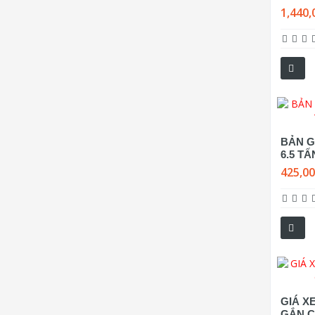
1,440,
BẢN G
6.5 T
425,0
GIÁ XE
GẮN C