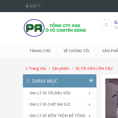
đ
VND
G
Gi
TRANG CHỦ
VỀ CHÚNG TÔI
SẢN PH
Trang chủ
Sản phẩm
XE TẢI GẮN CẦN CẨU
DANH MỤC
ĐẠI LÝ XE TẢI ĐẦU KÉO
ĐẠI LÝ XE CHỞ GIA SÚC
ĐẠI LÝ XE BỒN TRỘN BÊ TÔNG