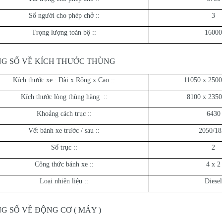
Số người cho phép chở ::
3
Trọng lượng toàn bộ ::
16000
G SỐ VỀ KÍCH THƯỚC THÙNG
Kích thước xe : Dài x Rộng x Cao ::
11050 x 2500
Kích thước lòng thùng hàng ::
8100 x 2350
Khoảng cách trục ::
6430
Vết bánh xe trước / sau ::
2050/18
Số trục ::
2
Công thức bánh xe ::
4 x 2
Loại nhiên liệu ::
Diesel
G SỐ VỀ ĐỘNG CƠ ( MÁY )