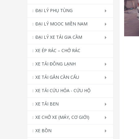
ĐẠI LÝ PHỤ TÙNG
ĐẠI LÝ MOOC MIỀN NAM
ĐẠI LÝ XE TẢI GIA CẦM
XE ÉP RÁC – CHỞ RÁC
XE TẢI ĐÔNG LẠNH
XE TẢI GẮN CẦN CẨU
XE TẢI CỨU HỎA - CỨU HỘ
XE TẢI BEN
XE CHỞ XE (MÁY, CƠ GIỚI)
XE BỒN