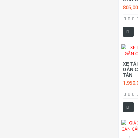
805,0
XE TẢ
GẮN C
TẤN
1,950,