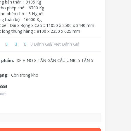
ng bản thân :: 9105 Kg
cho phép chở :: 6700 Kg
cho phép chở :: 3 Người
ng toàn bộ :: 16000 Kg
c xe : Dài x Rộng x Cao :: 11050 x 2500 x 3440 mm
c lòng thùng hàng :: 8100 x 2350 x 625 mm
0 Đánh Giá
/
Viết Đánh Giá
 phẩm:
XE HINO 8 TẤN GẮN CẨU UNIC 5 TẤN 5
rạng:
Còn trong kho
000đ
huế: