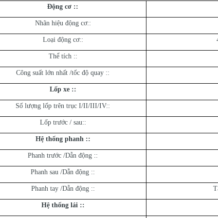
Động cơ :
:
Nhãn hiệu động cơ::
Loại động cơ::
Thể tích ::
Công suất lớn nhất /tốc độ quay ::
Lốp xe :
:
Số lượng lốp trên trục I/II/III/IV::
Lốp trước / sau::
Hệ thống phanh :
:
Phanh trước /Dẫn động ::
Phanh sau /Dẫn động ::
Phanh tay /Dẫn động ::
T
Hệ thống lái :
: