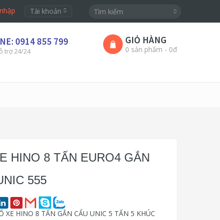
nhập
Tài khoản
GIỎ HÀNG
NE: 0914 855 799
0 sản phẩm - 0đ
ỗ trợ 24/24
XE HINO 8 TẤN EURO4 GẮN
UNIC 555
 XE HINO 8 TẤN GẮN CẨU UNIC 5 TẤN 5 KHÚC