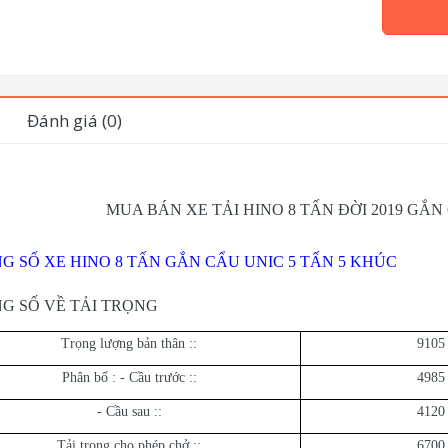
Đánh giá (0)
MUA BÁN XE TẢI HINO 8 TẤN ĐỜI 2019 GẮN
G SỐ XE HINO 8 TẤN GẮN CẨU UNIC 5 TẤN 5 KHÚC
G SỐ VỀ TẢI TRỌNG
Trọng lượng bản thân ::
9105
Phân bố : - Cầu trước ::
4985
- Cầu sau ::
4120
Tải trọng cho phép chở ::
6700