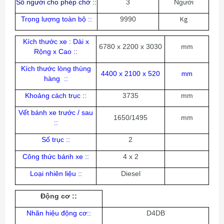
Số người cho phép chở ::
3
Người
Kg
Trọng lượng toàn bộ ::
9990
Kích thước xe : Dài x
6780 x 2200 x 3030
mm
Rộng x Cao ::
Kích thước lòng thùng
mm
4400 x 2100 x 520
hàng ::
Khoảng cách trục ::
3735
mm
Vết bánh xe trước / sau
1650/1495
mm
::
Số trục ::
2
Công thức bánh xe ::
4 x 2
Loại nhiên liệu ::
Diesel
Động cơ ::
Nhãn hiệu động cơ::
D4DB