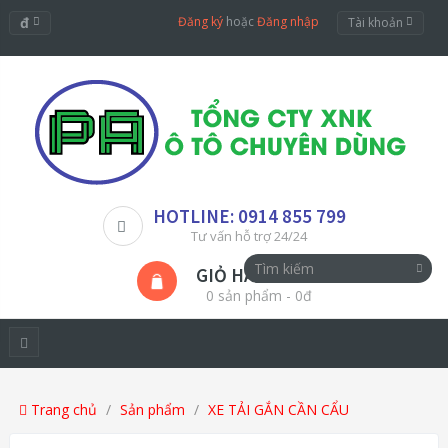
đ
Đăng ký
hoặc
Đăng nhập
Tài khoản
HOTLINE: 0914 855 799
Tư vấn hỗ trợ 24/24
GIỎ HÀNG
0 sản phẩm - 0đ
Trang chủ
Sản phẩm
XE TẢI GẮN CẦN CẨU