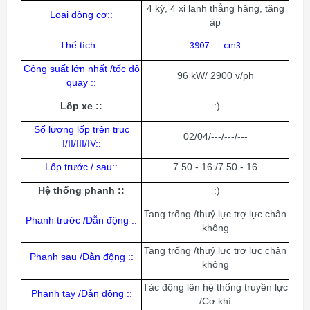
4 kỳ, 4 xi lanh thẳng hàng, tăng
Loại động cơ::
áp
3907 cm3
Thể tích ::
Công suất lớn nhất /tốc độ
96 kW/ 2900 v/ph
quay ::
Lốp xe ::
:)
Số lượng lốp trên trục
02/04/---/---/---
I/II/III/IV::
Lốp trước / sau::
7.50 - 16 /7.50 - 16
Hệ thống phanh ::
:)
Tang trống /thuỷ lực trợ lực chân
Phanh trước /Dẫn động ::
không
Tang trống /thuỷ lực trợ lực chân
Phanh sau /Dẫn động ::
không
Tác động lên hệ thống truyền lực
Phanh tay /Dẫn động ::
/Cơ khí