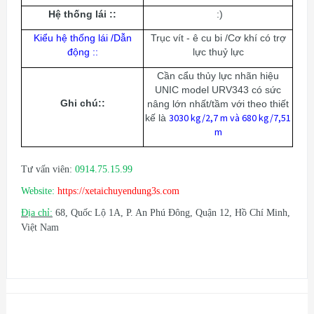
Hệ thống lái ::
:)
Kiểu hệ thống lái /Dẫn
Trục vít - ê cu bi /Cơ khí có trợ
động ::
lực thuỷ lực
Cần cẩu thủy lực nhãn hiệu
UNIC model URV343 có sức
Ghi chú::
nâng lớn nhất/tầm với theo thiết
3030 kg/2,7 m và 680 kg/7,51
kế là
m
Tư vấn viên:
0914.75.15.99
Website:
https://xetaichuyendung3s.com
Địa chỉ:
68, Quốc Lộ 1A, P. An Phú Đông, Quận 12, Hồ Chí Minh,
Việt Nam