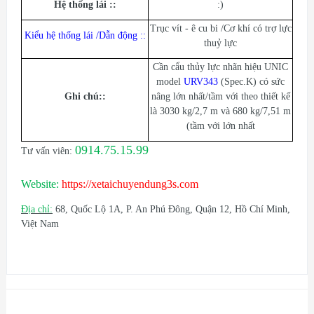
Hệ thống lái :
:
:)
Trục vít - ê cu bi /Cơ khí có trợ lực
Kiểu hệ thống lái /Dẫn động :
:
thuỷ lực
Cần cẩu thủy lực nhãn hiệu UNIC
model
URV343
(Spec.K) có sức
Ghi chú:
:
nâng lớn nhất/tầm với theo thiết kế
là 3030 kg/2,7 m và 680 kg/7,51 m
(tầm với lớn nhất
0914.75.15.99
Tư vấn viên:
Website:
https://xetaichuyendung3s.com
Địa chỉ:
68, Quốc Lộ 1A, P. An Phú Đông, Quận 12, Hồ Chí Minh,
Việt Nam