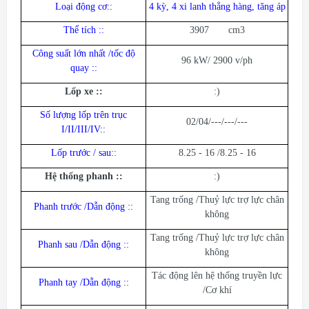
Loại động cơ:
:
4 kỳ, 4 xi lanh thẳng hàng, tăng áp
Thể tích :
:
3907 cm3
Công suất lớn nhất /tốc độ
96 kW/ 2900 v/ph
quay :
:
Lốp xe :
:
:)
Số lượng lốp trên trục
02/04/---/---/---
I/II/III/IV:
:
Lốp trước / sau:
:
8.25 - 16 /8.25 - 16
Hệ thống phanh :
:
:)
Tang trống /Thuỷ lực trợ lực chân
Phanh trước /Dẫn động :
:
không
Tang trống /Thuỷ lực trợ lực chân
Phanh sau /Dẫn động :
:
không
Tác động lên hệ thống truyền lực
Phanh tay /Dẫn động :
:
/Cơ khí