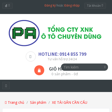
đ
Đăng ký
hoặc
Đăng nhập
Tài khoản
HOTLINE: 0914 855 799
Tư vấn hỗ trợ 24/24
GIỎ HÀNG
0 sản phẩm - 0đ
Trang chủ
Sản phẩm
XE TẢI GẮN CẦN CẨU