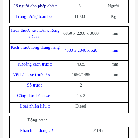
Số người cho phép chở :
:
3
Người
Trọng lượng toàn bộ :
:
11000
Kg
Kích thước xe : Dài x Rộng
6850 x 2200 x 3000
mm
x Cao :
:
Kích thước lòng thùng hàng
4300 x 2040 x 520
mm
:
:
Khoảng cách trục :
:
4035
mm
Vết bánh xe trước / sau :
:
1650/1495
mm
Số trục :
:
2
Công thức bánh xe :
:
4 x 2
Loại nhiên liệu :
:
Diesel
Động cơ :
:
Nhãn hiệu động cơ:
:
D4DB