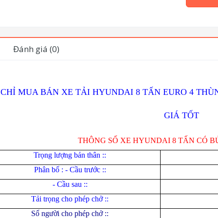
Đánh giá (0)
 CHỈ MUA BÁN XE TẢI HYUNDAI 8 TẤN EURO 4 TH
GIÁ TỐT
THÔNG SỐ XE HYUNDAI 8 TẤN CÓ B
Tr
ọ
ng l
ượ
ng b
ả
n thân ::
Phân bố : - Cầu trước ::
- Cầu sau ::
Tải trọng cho phép chở ::
Số người cho phép chở ::