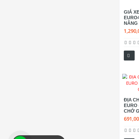
GIÁ XE
EURO
NÂNG 
1,290,
ĐỊA CH
EURO 
CHỞ G
691,0