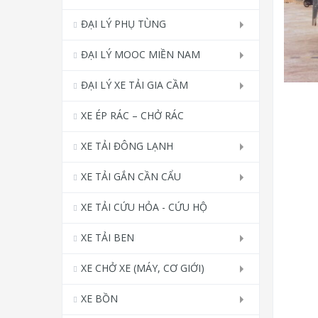
ĐẠI LÝ PHỤ TÙNG
ĐẠI LÝ MOOC MIỀN NAM
ĐẠI LÝ XE TẢI GIA CẦM
XE ÉP RÁC – CHỞ RÁC
XE TẢI ĐÔNG LẠNH
XE TẢI GẮN CẦN CẨU
XE TẢI CỨU HỎA - CỨU HỘ
XE TẢI BEN
XE CHỞ XE (MÁY, CƠ GIỚI)
XE BỒN