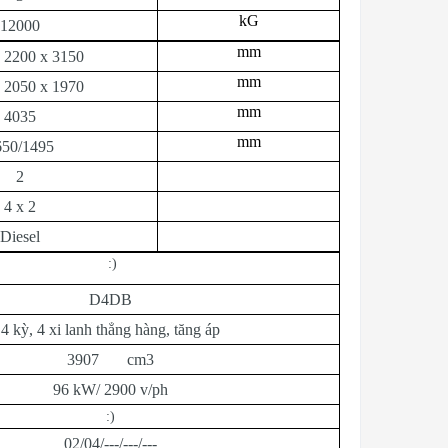
kG
12000
mm
 2200 x 3150
mm
 2050 x 1970
mm
4035
mm
650/1495
2
4 x 2
Diesel
:)
D4DB
4 kỳ, 4 xi lanh thẳng hàng, tăng áp
3907 cm3
96 kW/ 2900 v/ph
:)
02/04/---/---/---