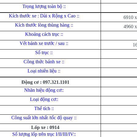
Trọng lượng toàn bộ ::
Kích thước xe : Dài x Rộng x Cao ::
6910 x
Kích thước lòng thùng hàng ::
4960 x
Khoảng cách trục ::
Vết bánh xe trước / sau ::
1
Số trục ::
Công thức bánh xe ::
Loại nhiên liệu ::
Động cơ : 097.321.1101
Nhãn hiệu động cơ::
Loại động cơ::
Thể tích ::
Công suất lớn nhất /tốc độ quay ::
Lốp xe : 0914
Số lượng lốp trên trục I/II/III/IV::