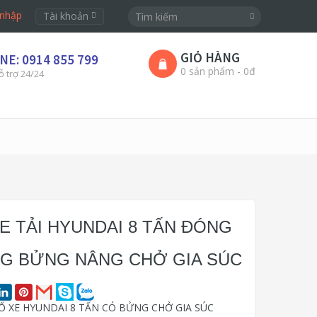
nhập
Tài khoản
GIỎ HÀNG
NE: 0914 855 799
0 sản phẩm - 0đ
ỗ trợ 24/24
XE TẢI HYUNDAI 8 TẤN ĐÓNG
G BỬNG NÂNG CHỞ GIA SÚC
 XE HYUNDAI 8 TẤN CÓ BỬNG CHỞ GIA SÚC