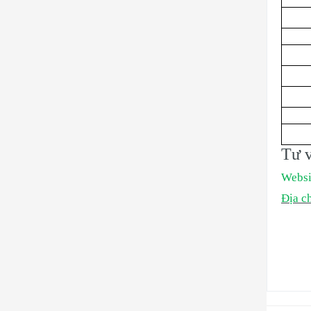
Tư v
Websi
Địa ch