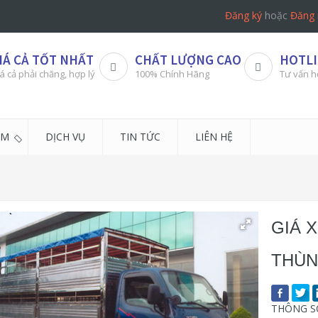
Đăng ký
hoặc
Đăng 
IÁ CẢ TỐT NHẤT
CHẤT LƯỢNG CAO
HOTLI
á cả phải chăng, hợp lý
100% Chính Hãng
Tư vấn h
ẨM
DỊCH VỤ
TIN TỨC
LIÊN HỆ
GIÁ 
THÙN
THÔNG SỐ