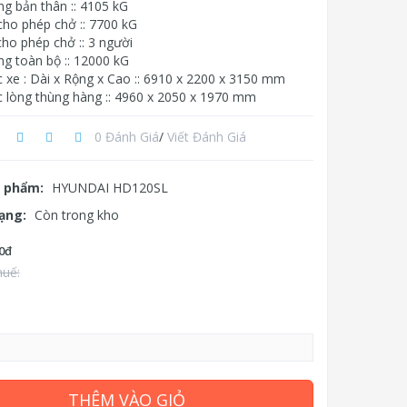
ng bản thân :: 4105 kG
cho phép chở :: 7700 kG
ho phép chở :: 3 người
ng toàn bộ :: 12000 kG
c xe : Dài x Rộng x Cao :: 6910 x 2200 x 3150 mm
c lòng thùng hàng :: 4960 x 2050 x 1970 mm
0 Đánh Giá
/
Viết Đánh Giá
 phẩm:
HYUNDAI HD120SL
rạng:
Còn trong kho
0đ
huế:
THÊM VÀO GIỎ