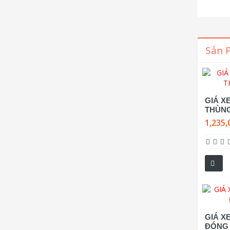
Sản 
GIÁ XE
THÙN
1,235,
GIÁ XE
ĐÓNG