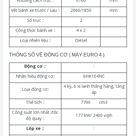
Khoảng cách trục ::
6160
mm
Vết bánh xe trước / sau ::
2060/1850
mm
Số trục ::
2
Công thức bánh xe ::
4 x 2
Loại nhiên liệu ::
Diesel
THÔNG SỐ VỀ ĐỘNG CƠ ( MÁY EURO 4 )
Động cơ ::
:
Nhãn hiệu động cơ::
6HK1E4NC
4 kỳ, 6 xi lanh thẳng hàng, tăng
Loại động cơ::
áp
Thể tích ::
7790 cm3
Công suất lớn nhất /tốc
177 kW/ 2400 v/ph
độ quay ::
Lốp xe ::
: