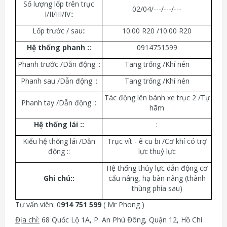
Số lượng lốp trên trục
02/04/---/---/---
I/II/III/IV::
Lốp trước / sau::
10.00 R20 /10.00 R20
Hệ thống phanh ::
0914751599
Phanh trước /Dẫn động ::
Tang trống /Khí nén
Phanh sau /Dẫn động ::
Tang trống /Khí nén
Tác động lên bánh xe trục 2 /Tự
Phanh tay /Dẫn động ::
hãm
Hệ thống lái ::
:
Kiểu hệ thống lái /Dẫn
Trục vít - ê cu bi /Cơ khí có trợ
động ::
lực thuỷ lực
Hệ thống thủy lực dẫn động cơ
Ghi chú::
cấu nâng, hạ bàn nâng (thành
thùng phía sau)
Tư vấn viên: 0
914 751 599
( Mr Phong )
Địa chỉ:
68 Quốc Lộ 1A, P. An Phú Đông, Quận 12, Hồ Chí