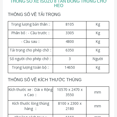
THÔNG SỐ XE ISUZU 8 TẤN ĐÓNG THÙNG CHỞ
HEO
THÔNG SỐ VỀ TẢI TRỌNG
Trọng lượng bản thân ::
8105
Kg
Phân bố : - Cầu trước ::
3305
Kg
- Cầu sau ::
4800
Kg
Tải trọng cho phép chở ::
6350
Kg
Số người cho phép chở ::
3
Người
Trọng lượng toàn bộ ::
14650
Kg
THÔNG SỐ VỀ KÍCH THƯỚC THÙNG
Kích thước xe : Dài x Rộng
10570 x 2470 x
mm
x Cao ::
3550
Kích thước lòng thùng
8100 x 2300 x
mm
hàng ::
2180