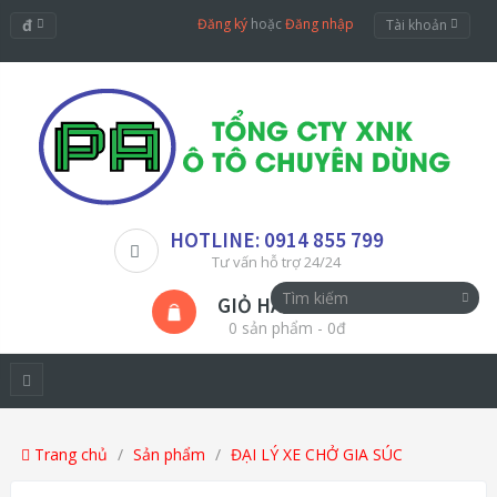
đ
Đăng ký
hoặc
Đăng nhập
Tài khoản
HOTLINE: 0914 855 799
Tư vấn hỗ trợ 24/24
GIỎ HÀNG
0 sản phẩm - 0đ
Trang chủ
Sản phẩm
ĐẠI LÝ XE CHỞ GIA SÚC