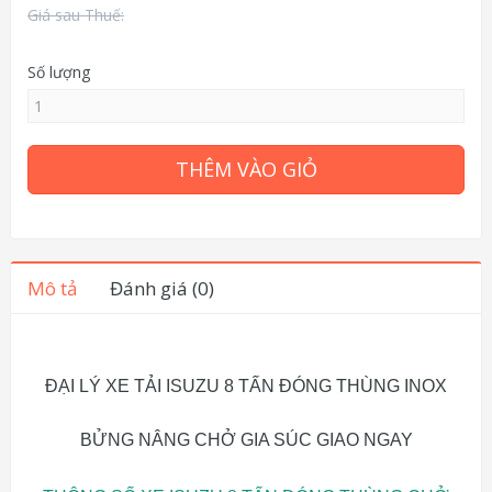
Giá sau Thuế:
Số lượng
THÊM VÀO GIỎ
Mô tả
Đánh giá (0)
ĐẠI LÝ XE TẢI ISUZU 8 TẤN ĐÓNG THÙNG INOX
BỬNG NÂNG CHỞ GIA SÚC GIAO NGAY