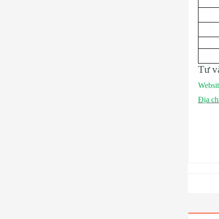
Tư v
Websit
Địa ch