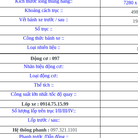
Kích thước lòng thùng hàng::
7280 x
Khoảng cách trục ::
498
Vết bánh xe trước / sau ::
19
Số trục ::
Công thức bánh xe ::
Loại nhiên liệu ::
Động cơ : 097
Nhãn hiệu động cơ::
Loại động cơ::
Thể tích ::
Công suất lớn nhất /tốc độ quay ::
Lốp xe : 0914.75.15.99
Số lượng lốp trên trục I/II/III/IV::
Lốp trước / sau::
Hệ thống phanh :
097.321.1101
Phanh trước /Dẫn động ::