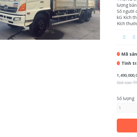
lượng bản 
Số người c
kG Kích t
Kích thướ
Mã sản
Tình t
1,490,000,
Giá sau T
Số lượng