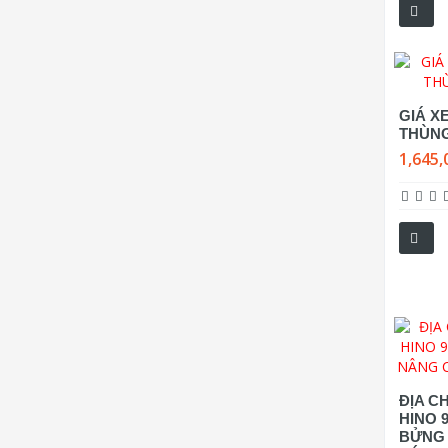
GIÁ XE
THÙNG
1,645,
ĐỊA C
HINO 
BỬNG 