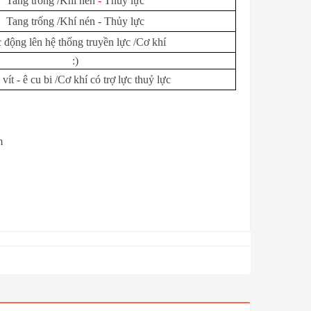
Tang trống /Khí nén
-
Thủy lực
Tang trống /Khí nén - Thủy lực
 động lên hệ thống truyền lực /Cơ khí
:)
 vít - ê cu bi /Cơ khí có trợ lực thuỷ lực
m