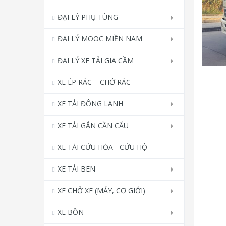
ĐẠI LÝ PHỤ TÙNG
ĐẠI LÝ MOOC MIỀN NAM
ĐẠI LÝ XE TẢI GIA CẦM
XE ÉP RÁC – CHỞ RÁC
XE TẢI ĐÔNG LẠNH
XE TẢI GẮN CẦN CẨU
XE TẢI CỨU HỎA - CỨU HỘ
XE TẢI BEN
XE CHỞ XE (MÁY, CƠ GIỚI)
XE BỒN