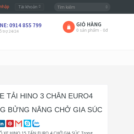
nhập
Tài khoản
GIỎ HÀNG
NE: 0914 855 799
0 sản phẩm - 0đ
ỗ trợ 24/24
XE TẢI HINO 3 CHÂN EURO4
G BỬNG NÂNG CHỞ GIA SÚC
 XE HINO 15 TẤN EURO 4 CHỞ GIA SÚC Trọng