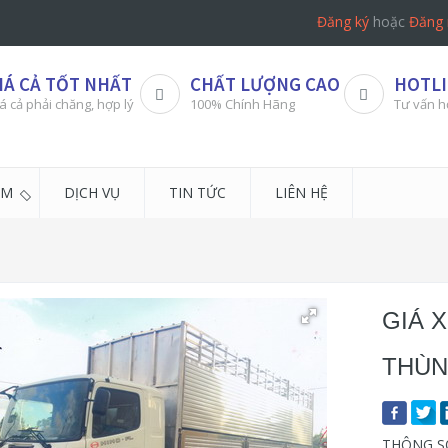
Đăng ký
hoặc
Đăng 
IÁ CẢ TỐT NHẤT
CHẤT LƯỢNG CAO
HOTLI
á cả phải chăng, hợp lý
100% Chính Hãng
Tư vấn h
ẨM
DỊCH VỤ
TIN TỨC
LIÊN HỆ
GIÁ 
THÙN
THÔNG SỐ