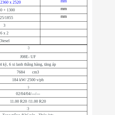
mm
 2360 x 2520
mm
0 + 1300
mm
25/1855
3
6 x 2
Diesel
:)
J08E- UF
4 kỳ, 6 xi lanh thẳng hàng, tăng áp
7684 cm3
184 kW/ 2500 v/ph
:)
02/04/04/---/---
11.00 R20 /11.00 R20
:)