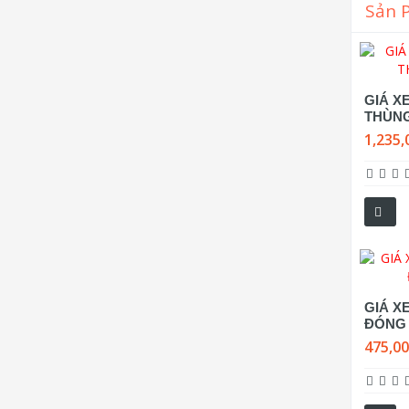
Sản 
GIÁ XE
THÙN
1,235,
GIÁ XE
ĐÓNG
475,0