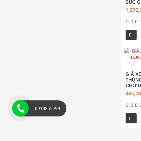
SÚC G
1,270,
GIÁ XE
THÙN
CHỞ G
495,0
0914855799