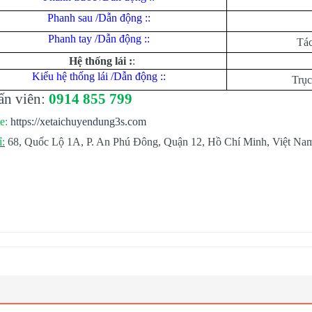
Phanh sau /Dẫn động ::
Phanh tay /Dẫn động ::
Tác
Hệ thống lái :
:
Kiểu hệ thống lái /Dẫn động ::
Trục
ấn viên:
0914 855 799
e:
https://xetaichuyendung3s.com
ỉ:
68, Quốc Lộ 1A, P. An Phú Đông, Quận 12, Hồ Chí Minh, Việt Na