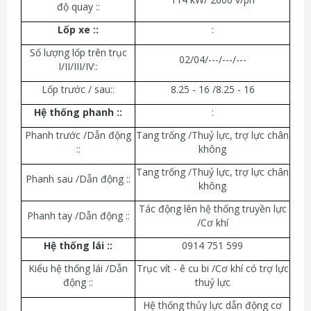
độ quay ::
Lốp xe ::
:
Số lượng lốp trên trục
02/04/---/---/---
I/II/III/IV::
Lốp trước / sau::
8.25 - 16 /8.25 - 16
Hệ thống phanh ::
:
Phanh trước /Dẫn động
Tang trống /Thuỷ lực, trợ lực chân
::
không
Tang trống /Thuỷ lực, trợ lực chân
Phanh sau /Dẫn động ::
không
Tác động lên hệ thống truyền lực
Phanh tay /Dẫn động ::
/Cơ khí
Hệ thống lái ::
0914 751 599
Kiểu hệ thống lái /Dẫn
Trục vít - ê cu bi /Cơ khí có trợ lực
động ::
thuỷ lực
Hệ thống thủy lực dẫn động cơ