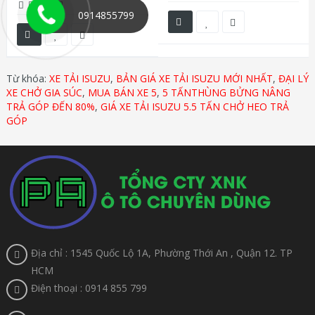
0914855799
Từ khóa:
XE TẢI ISUZU
,
BẢN GIÁ XE TẢI ISUZU MỚI NHẤT
,
ĐẠI LÝ
XE CHỞ GIA SÚC
,
MUA BÁN XE 5
,
5 TẤNTHÙNG BỬNG NÂNG
TRẢ GÓP ĐẾN 80%
,
GIÁ XE TẢI ISUZU 5.5 TẤN CHỞ HEO TRẢ
GÓP
Địa chỉ : 1545 Quốc Lộ 1A, Phường Thới An , Quận 12. TP
HCM
Điện thoại : 0914 855 799