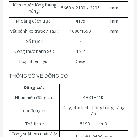
Kích thước lòng thùng
5660 x 2180 x 2295
mm
hàng::
Khoảng cách trục ::
4175
mm
Vết bánh xe trước / sau ::
1680/1650
mm
Số trục ::
2
Công thức bánh xe ::
4 x 2
Loại nhiên liệu ::
Diesel
THÔNG SỐ VỀ ĐỘNG CƠ
Động cơ ::
:
Nhãn hiệu động cơ::
4HK1E4NC
4 kỳ, 4 xi lanh thẳng hàng, tăng
Loại động cơ::
áp
Thể tích ::
5193 cm3
Công suất lớn nhất /tốc
114 kW/ 2600 v/ph