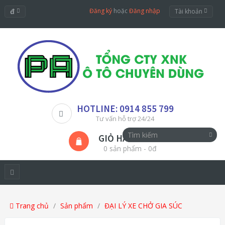
đ
Đăng ký
hoặc
Đăng nhập
Tài khoản
HOTLINE: 0914 855 799
Tư vấn hỗ trợ 24/24
GIỎ HÀNG
0 sản phẩm - 0đ
Trang chủ
Sản phẩm
ĐẠI LÝ XE CHỞ GIA SÚC