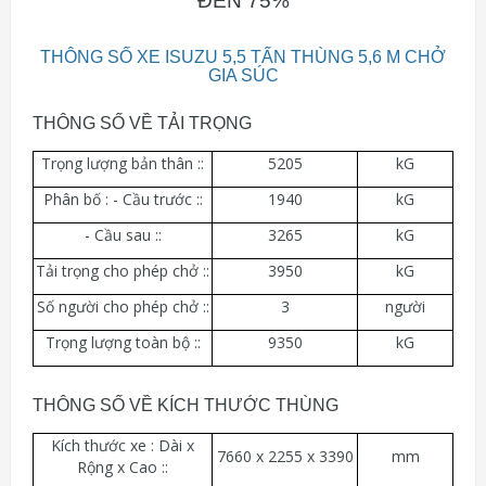
ĐẾN 75%
THÔNG SỐ XE ISUZU 5,5 TẤN THÙNG 5,6 M CHỞ
GIA SÚC
THÔNG SỐ VỀ TẢI TRỌNG
Trọng lượng bản thân ::
5205
kG
Phân bố : - Cầu trước ::
1940
kG
- Cầu sau ::
3265
kG
Tải trọng cho phép chở ::
3950
kG
Số người cho phép chở ::
3
người
Trọng lượng toàn bộ ::
9350
kG
THÔNG SỐ VỀ KÍCH THƯỚC THÙNG
Kích thước xe : Dài x
7660 x 2255 x 3390
mm
Rộng x Cao ::