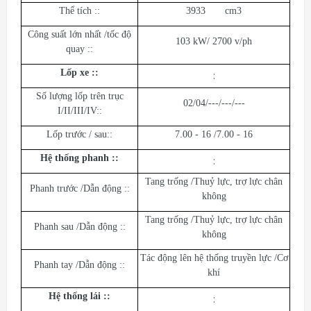
Thể tích ::
3933 cm3
Công suất lớn nhất /tốc độ
103 kW/ 2700 v/ph
quay ::
Lốp xe :
:
:
Số lượng lốp trên trục
02/04/---/---/---
I/II/III/IV::
Lốp trước / sau::
7.00 - 16 /7.00 - 16
Hệ thống phanh :
:
:
Tang trống /Thuỷ lực, trợ lực chân
Phanh trước /Dẫn động ::
không
Tang trống /Thuỷ lực, trợ lực chân
Phanh sau /Dẫn động ::
không
Tác động lên hệ thống truyền lực /Cơ
Phanh tay /Dẫn động ::
khí
Hệ thống lái :
:
: