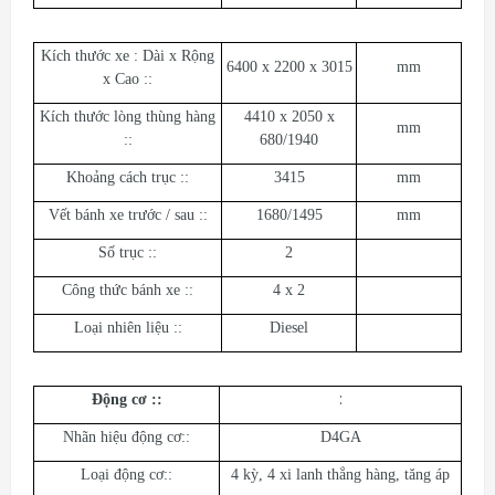
Kích thước xe : Dài x Rộng
6400 x 2200 x 3015
mm
x Cao ::
Kích thước lòng thùng hàng
4410 x 2050 x
mm
::
680/1940
Khoảng cách trục ::
3415
mm
Vết bánh xe trước / sau ::
1680/1495
mm
Số trục ::
2
Công thức bánh xe ::
4 x 2
Loại nhiên liệu ::
Diesel
:
Động cơ :
:
Nhãn hiệu động cơ::
D4GA
Loại động cơ::
4 kỳ, 4 xi lanh thẳng hàng, tăng áp