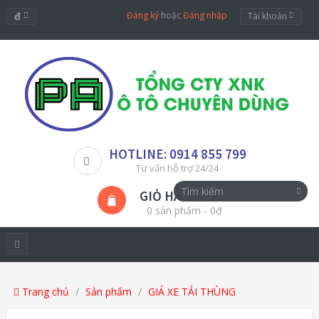
đ
Đăng ký
hoặc
Đăng nhập
Tài khoản
HOTLINE: 0914 855 799
Tư vấn hỗ trợ 24/24
GIỎ HÀNG
0 sản phẩm - 0đ
Trang chủ
Sản phẩm
GIÁ XE TẢI THÙNG