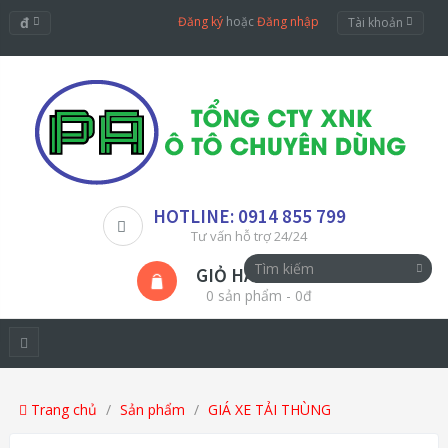
đ
Đăng ký
hoặc
Đăng nhập
Tài khoản
HOTLINE: 0914 855 799
Tư vấn hỗ trợ 24/24
GIỎ HÀNG
0 sản phẩm - 0đ
Trang chủ
Sản phẩm
GIÁ XE TẢI THÙNG