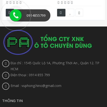
0914855799
Địa chỉ : 1545 Quốc Lộ 1A, Phường Thới An , Quận 12. TP
HCM
Điện thoại : 0914 855 799
Email : vuphong.hino@gmail.com
THÔNG TIN