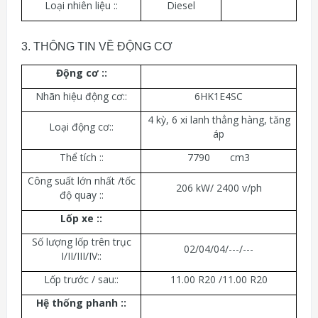
Loại nhiên liệu ::
Diesel
3. THÔNG TIN VỀ ĐỘNG CƠ
Động cơ :
:
Nhãn hiệu động cơ::
6HK1E4SC
4 kỳ, 6 xi lanh thẳng hàng, tăng
Loại động cơ::
áp
Thể tích ::
7790 cm3
Công suất lớn nhất /tốc
206 kW/ 2400 v/ph
độ quay ::
Lốp xe :
:
Số lượng lốp trên trục
02/04/04/---/---
I/II/III/IV::
Lốp trước / sau::
11.00 R20 /11.00 R20
Hệ thống phanh :
: