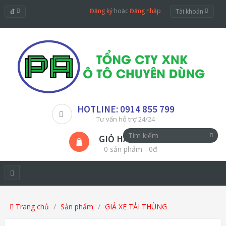
đ
Đăng ký
hoặc
Đăng nhập
Tài khoản
HOTLINE: 0914 855 799
Tư vấn hỗ trợ 24/24
GIỎ HÀNG
0 sản phẩm - 0đ
Trang chủ
Sản phẩm
GIÁ XE TẢI THÙNG