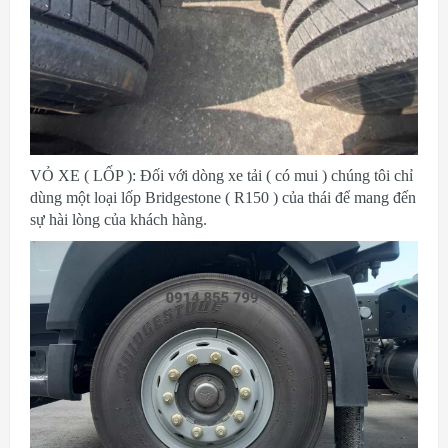
VỎ XE ( LỐP ): Đối với dòng xe tải ( có mui ) chúng tôi chỉ
dùng một loại lốp Bridgestone ( R150 ) của thái để mang đến
sự hài lòng của khách hàng.