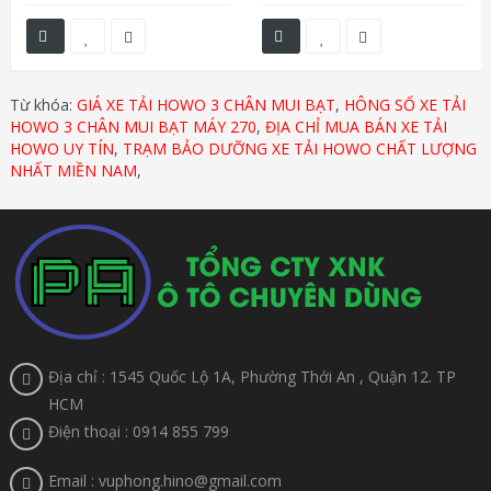
Từ khóa:
GIÁ XE TẢI HOWO 3 CHÂN MUI BẠT
,
HÔNG SỐ XE TẢI
HOWO 3 CHÂN MUI BẠT MÁY 270
,
ĐỊA CHỈ MUA BÁN XE TẢI
HOWO UY TÍN
,
TRẠM BẢO DƯỠNG XE TẢI HOWO CHẤT LƯỢNG
NHẤT MIỀN NAM
,
Địa chỉ : 1545 Quốc Lộ 1A, Phường Thới An , Quận 12. TP
HCM
Điện thoại : 0914 855 799
Email : vuphong.hino@gmail.com