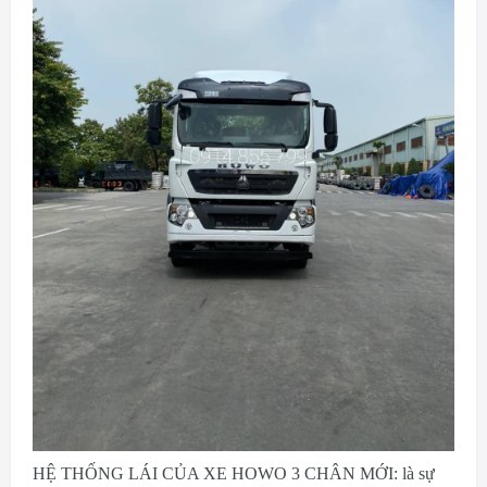
HỆ THỐNG LÁI CỦA XE HOWO 3 CHÂN MỚI: là sự