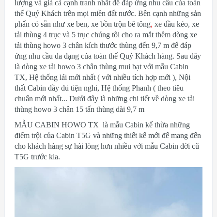
lượng và giá cả cạnh tranh nhất để đáp ứng nhu cầu của toàn
thể Quý Khách trên mọi miền đất nước. Bên cạnh những sản
phẩn có sẵn như xe ben, xe bồn trộn bê tông
,
xe đầu kéo, xe
tải thùng 4 trục và 5 trục chúng tôi cho ra mắt thêm dòng xe
tải thùng howo 3 chân kích thước thùng đến 9,7 m để đáp
ứng nhu cầu đa dạng của toàn thể Quý Khách hàng. Sau đây
là dòng xe tải howo 3 chân thùng mui bạt với mẫu Cabin
TX, Hệ thống lái mới nhất ( với nhiều tích hợp mới ), Nội
thất Cabin đầy đủ tiện nghi, Hệ thống Phanh ( theo tiêu
chuẩn mới nhất... Dưới đây là những chi tiết về dòng xe tải
thùng howo 3 chân 15 tấn thùng dài 9,7 m
MẪU CABIN HOWO TX là mẫu Cabin kế thừa những
điểm trội của Cabin T5G và những thiết kế mới để mang đến
cho khách hàng sự hài lòng hơn nhiều với mẫu Cabin đời cũ
T5G trước kia.