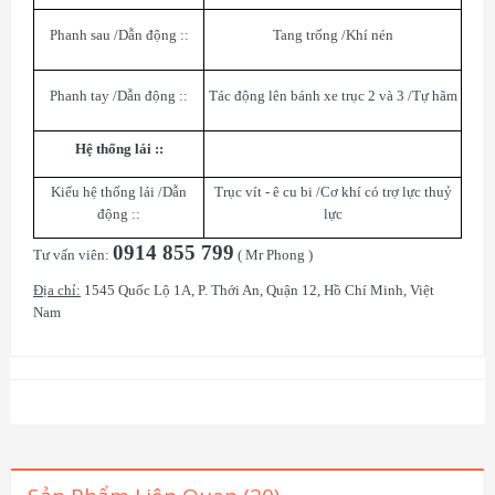
Phanh sau /Dẫn động ::
Tang trống /Khí nén
Phanh tay /Dẫn động ::
Tác động lên bánh xe trục 2 và 3 /Tự hãm
Hệ thống lái ::
Kiểu hệ thống lái /Dẫn
Trục vít - ê cu bi /Cơ khí có trợ lực thuỷ
động ::
lực
0914 855 799
Tư vấn viên:
( Mr Phong )
Địa chỉ:
1545 Quốc Lộ 1A, P. Thới An, Quận 12, Hồ Chí Minh, Việt
Nam