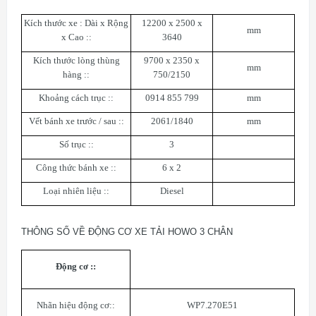
Kích thước xe : Dài x Rộng
12200 x 2500 x
mm
x Cao ::
3640
Kích thước lòng thùng
9700 x 2350 x
mm
hàng ::
750/2150
Khoảng cách trục ::
0914 855 799
mm
Vết bánh xe trước / sau ::
2061/1840
mm
Số trục ::
3
Công thức bánh xe ::
6 x 2
Loại nhiên liệu ::
Diesel
THÔNG SỐ VỀ ĐỘNG CƠ XE TẢI HOWO 3 CHÂN
Động cơ ::
Nhãn hiệu động cơ::
WP7.270E51