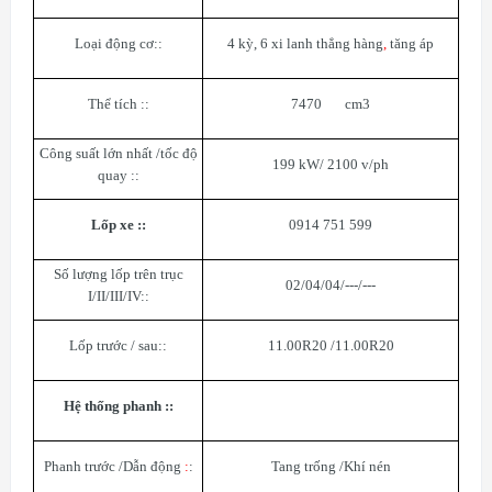
Loại động cơ::
4 kỳ, 6 xi lanh thẳng hàng
,
tăng áp
Thể tích ::
7470 cm3
Công suất lớn nhất /tốc độ
199 kW/ 2100 v/ph
quay ::
Lốp xe ::
0914 751 599
Số lượng lốp trên trục
02/04/04/---/---
I/II/III/IV::
Lốp trước / sau::
11.00R20 /11.00R20
Hệ thống phanh ::
Phanh trước /Dẫn động
:
:
Tang trống /Khí nén