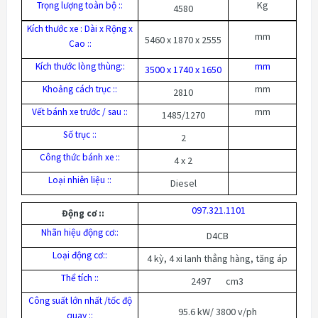
Kg
Trọng lượng toàn bộ ::
4580
Kích thước xe : Dài x Rộng x
mm
5460 x 1870 x 2555
Cao ::
mm
Kích thước lòng thùng::
3500 x 1740 x 1650
mm
Khoảng cách trục ::
2810
mm
Vết bánh xe trước / sau ::
1485/1270
Số trục ::
2
Công thức bánh xe ::
4 x 2
Loại nhiên liệu ::
Diesel
097.321.1101
Động cơ ::
Nhãn hiệu động cơ::
D4CB
Loại động cơ::
4 kỳ, 4 xi lanh thẳng hàng, tăng áp
Thể tích ::
2497 cm3
Công suất lớn nhất /tốc độ
95.6 kW/ 3800 v/ph
quay ::