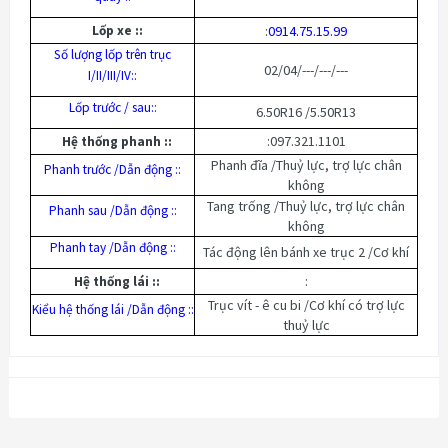
Lốp xe ::
:
0914.75.15.99
Số lượng lốp trên trục
02/04/---/---/---
I/II/III/IV::
Lốp trước / sau::
6.50R16 /5.50R13
:097.321.1101
Hệ thống phanh ::
Phanh đĩa /Thuỷ lực, trợ lực chân
Phanh trước /Dẫn động ::
không
Tang trống /Thuỷ lực, trợ lực chân
Phanh sau /Dẫn động ::
không
Phanh tay /Dẫn động ::
Tác động lên bánh xe trục 2 /Cơ khí
:
Hệ thống lái ::
Trục vít - ê cu bi /Cơ khí có trợ lực
Kiểu hệ thống lái /Dẫn động ::
thuỷ lực