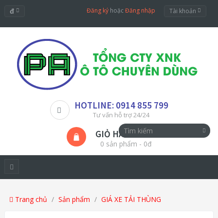
đ
Đăng ký
hoặc
Đăng nhập
Tài khoản
HOTLINE: 0914 855 799
Tư vấn hỗ trợ 24/24
GIỎ HÀNG
0 sản phẩm - 0đ
Trang chủ
Sản phẩm
GIÁ XE TẢI THÙNG