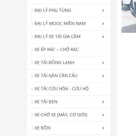
ĐẠI LÝ PHỤ TÙNG
ĐẠI LÝ MOOC MIỀN NAM
ĐẠI LÝ XE TẢI GIA CẦM
XE ÉP RÁC – CHỞ RÁC
XE TẢI ĐÔNG LẠNH
XE TẢI GẮN CẦN CẨU
XE TẢI CỨU HỎA - CỨU HỘ
XE TẢI BEN
XE CHỞ XE (MÁY, CƠ GIỚI)
XE BỒN