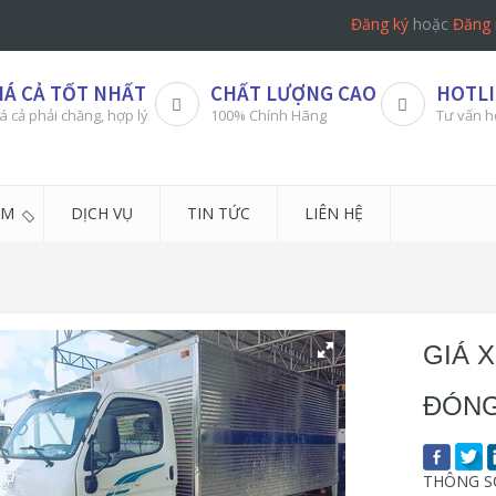
Đăng ký
hoặc
Đăng 
IÁ CẢ TỐT NHẤT
CHẤT LƯỢNG CAO
HOTLI
á cả phải chăng, hợp lý
100% Chính Hãng
Tư vấn h
ẨM
DỊCH VỤ
TIN TỨC
LIÊN HỆ
GIÁ X
ĐÓNG
THÔNG SỐ