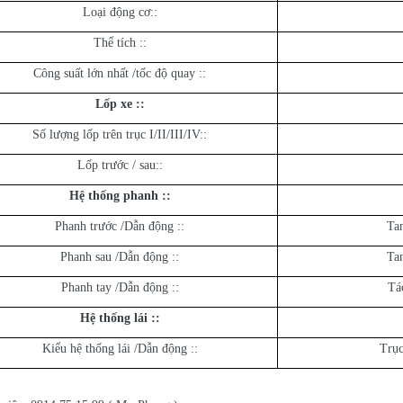
Loại động cơ::
Thể tích ::
Công suất lớn nhất /tốc độ quay ::
Lốp xe :
:
Số lượng lốp trên trục I/II/III/IV::
Lốp trước / sau::
Hệ thống phanh :
:
Phanh trước /Dẫn động ::
Tan
Phanh sau /Dẫn động ::
Tan
Phanh tay /Dẫn động ::
Tá
Hệ thống lái :
:
Kiểu hệ thống lái /Dẫn động ::
Trục