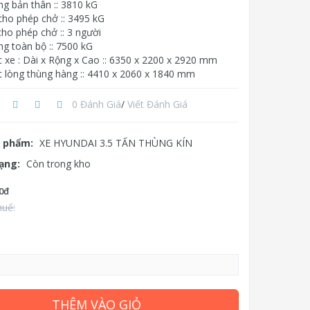
ng bản thân :: 3810 kG
cho phép chở :: 3495 kG
ho phép chở :: 3 người
ng toàn bộ :: 7500 kG
c xe : Dài x Rộng x Cao :: 6350 x 2200 x 2920 mm
c lòng thùng hàng :: 4410 x 2060 x 1840 mm
0 Đánh Giá
/
Viết Đánh Giá
 phẩm:
XE HYUNDAI 3.5 TẤN THÙNG KÍN
rạng:
Còn trong kho
0đ
huế:
THÊM VÀO GIỎ