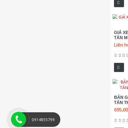
GIÁ X
TẤN M
Liên h
BẢN GI
TẤN T
695,0
0914855799