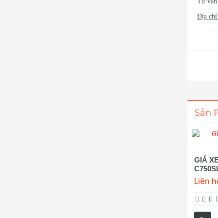
Tư vấn 
Địa chỉ
Sản 
GIÁ X
C750S
Liên h