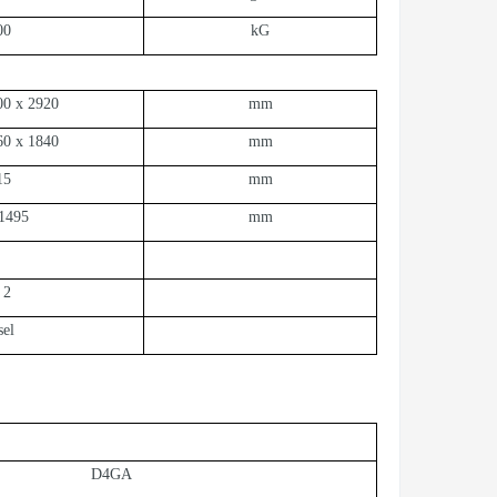
00
kG
00 x 2920
mm
60 x 1840
mm
15
mm
1495
mm
 2
sel
D4GA