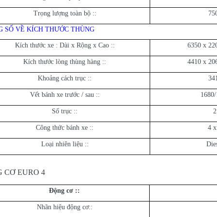
Trọng lượng toàn bộ ::
75
 SỐ VỀ KÍCH THƯỚC THÙNG
Kích thước xe : Dài x Rộng x Cao ::
6350 x 22
Kích thước lòng thùng hàng ::
4410 x 20
Khoảng cách trục ::
34
Vết bánh xe trước / sau ::
1680/
Số trục ::
2
Công thức bánh xe ::
4 x
Loại nhiên liệu ::
Die
 CƠ EURO 4
Động cơ :
:
Nhãn hiệu động cơ::