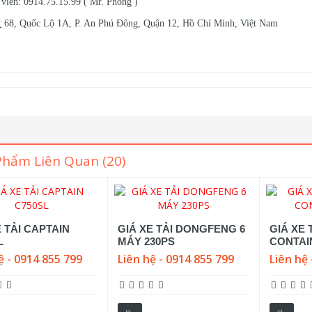
viên: 0914.75.15.99 ( Mr. Phong )
:
68, Quốc Lộ 1A, P. An Phú Đông, Quận 12, Hồ Chí Minh, Việt Nam
Phẩm Liên Quan (20)
E TẢI CAPTAIN
GIÁ XE TẢI DONGFENG 6
GIÁ XE
L
MÁY 230PS
CONTAI
ệ - 0914 855 799
Liên hệ - 0914 855 799
Liên hệ 