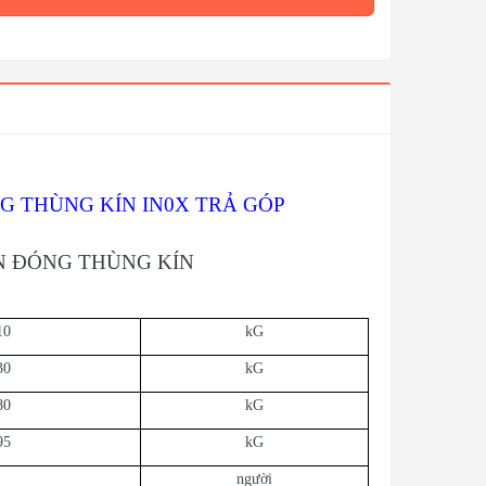
NG THÙNG KÍN IN0X TRẢ GÓP
ẤN ĐÓNG THÙNG KÍN
10
kG
30
kG
80
kG
95
kG
người