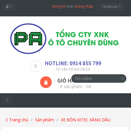
đ
Đăng ký
hoặc
Đăng nhập
Tài khoản
HOTLINE: 0914 855 799
Tư vấn hỗ trợ 24/24
GIỎ HÀNG
0 sản phẩm - 0đ
Trang chủ
Sản phẩm
XE BỒN XITEC XĂNG DẦU