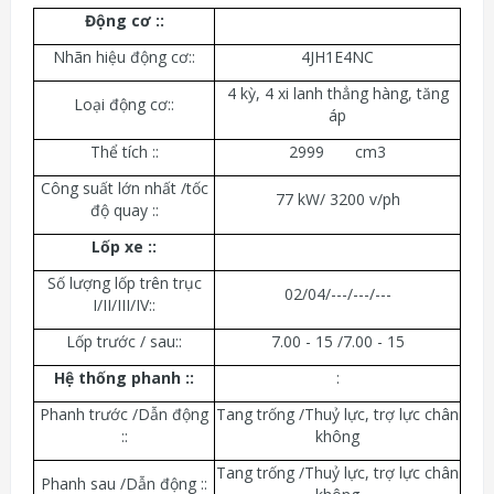
Động cơ :
:
Nhãn hiệu động cơ::
4JH1E4NC
4 kỳ, 4 xi lanh thẳng hàng, tăng
Loại động cơ::
áp
Thể tích ::
2999 cm3
Công suất lớn nhất /tốc
77 kW/ 3200 v/ph
độ quay ::
Lốp xe :
:
Số lượng lốp trên trục
02/04/---/---/---
I/II/III/IV::
Lốp trước / sau::
7.00 - 15 /7.00 - 15
Hệ thống phanh :
:
:
Phanh trước /Dẫn động
Tang trống /Thuỷ lực, trợ lực chân
::
không
Tang trống /Thuỷ lực, trợ lực chân
Phanh sau /Dẫn động ::