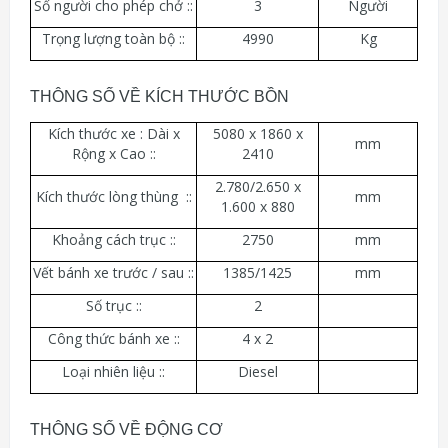
Số người cho phép chở ::
3
Người
Trọng lượng toàn bộ ::
4990
Kg
THÔNG SỐ VỀ KÍCH THƯỚC BỒN
Kích thước xe : Dài x
5080 x 1860 x
mm
Rộng x Cao ::
2410
2.780/2.650 x
Kích thước lòng thùng ::
mm
1.600 x 880
Khoảng cách trục ::
2750
mm
Vết bánh xe trước / sau ::
1385/1425
mm
Số trục ::
2
Công thức bánh xe ::
4 x 2
Loại nhiên liệu ::
Diesel
THÔNG SỐ VỀ ĐỘNG CƠ