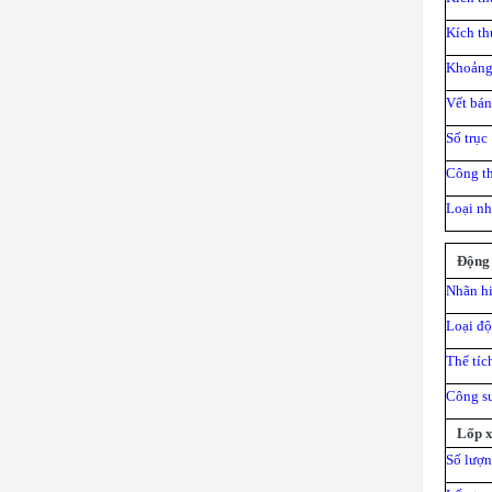
Kích th
Khoảng 
Vết bánh
Số trục 
Công th
Loại nhi
Động 
Nhãn hi
Loại độ
Thể tích
Công su
Lốp x
Số lượng