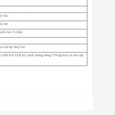
:
ủy lực
ủy lực
uyền lực /Cơ khí
có trợ lực thuỷ lực
c (thể tích
13,0
m3, khối lượng riêng 570 kg/m3) và cần cấp