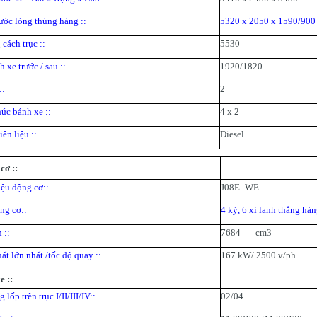
ước lòng thùng hàng ::
5320 x 2050 x 1590/900
cách trục ::
5530
 xe trước / sau ::
1920/1820
::
2
ức bánh xe ::
4 x 2
ên liệu ::
Diesel
cơ ::
ệu động cơ::
J08E-
WE
ng cơ::
4 kỳ, 6 xi lanh thẳng hàn
 ::
7684 cm3
ất lớn nhất /tốc độ quay ::
167 kW/ 2500 v/ph
e ::
 lốp trên trục I/II/III/IV::
02/04