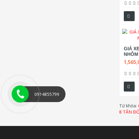
GIÁ X
NHÔM 
1,565,
0914855799
Từ khóa:
8 TẤN Đ