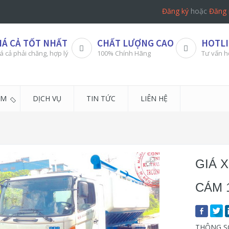
Đăng ký
hoặc
Đăng 
IÁ CẢ TỐT NHẤT
CHẤT LƯỢNG CAO
HOTLI
á cả phải chăng, hợp lý
100% Chính Hãng
Tư vấn h
ẨM
DỊCH VỤ
TIN TỨC
LIÊN HỆ
M
GIÁ 
CÁM 
THÔNG SỐ