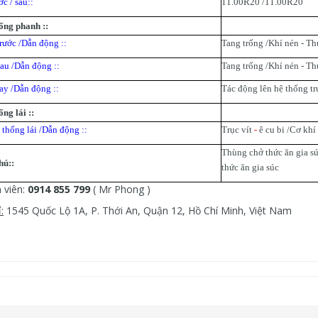
c / sau::
1
1
.00R20 /1
1
.00R20
ống phanh ::
rước /Dẫn động ::
Tang trống /Khí nén - Th
au /Dẫn động ::
Tang trống /Khí nén - Th
ay /Dẫn động ::
Tác động lên hệ thống tr
ng lái ::
 thống lái /Dẫn động ::
Trục vít
-
ê cu bi /Cơ khí 
Thùng chở thức ăn gia sú
hú::
thức ăn gia súc
 viên:
0914 855 799
( Mr Phong )
:
1545 Quốc Lộ 1A, P. Thới An, Quận 12, Hồ Chí Minh, Việt Nam