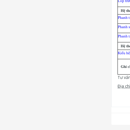
Lốp trướ
Hệ th
Phanh t
Phanh s
Phanh t
Hệ thố
Kiểu hệ
Ghi c
Tư vấn
Địa chỉ