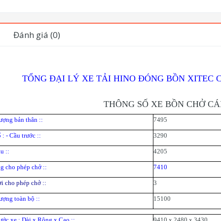
Đánh giá (0)
TỔNG ĐẠI LÝ XE TẢI HINO ĐÓNG BỒN XITEC 
THÔNG SỐ XE BỒN CHỞ CÁ
ượng bản thân ::
7495
: - Cầu trước ::
3290
u ::
4205
ng cho phép chở ::
7410
i cho phép chở ::
3
ượng toàn bộ ::
15100
ước xe : Dài x Rộng x Cao ::
9410 x 2480 x 3430