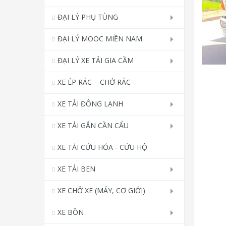
ĐẠI LÝ PHỤ TÙNG
ĐẠI LÝ MOOC MIỀN NAM
ĐẠI LÝ XE TẢI GIA CẦM
XE ÉP RÁC – CHỞ RÁC
XE TẢI ĐÔNG LẠNH
XE TẢI GẮN CẦN CẨU
XE TẢI CỨU HỎA - CỨU HỘ
XE TẢI BEN
XE CHỞ XE (MÁY, CƠ GIỚI)
XE BỒN