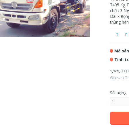
7495 Kg T
chở : 3 Ng
Dài x Rộn
thùng hàn
Mã sản
Tình t
1,185,000,
Giá sau T
Số lượng