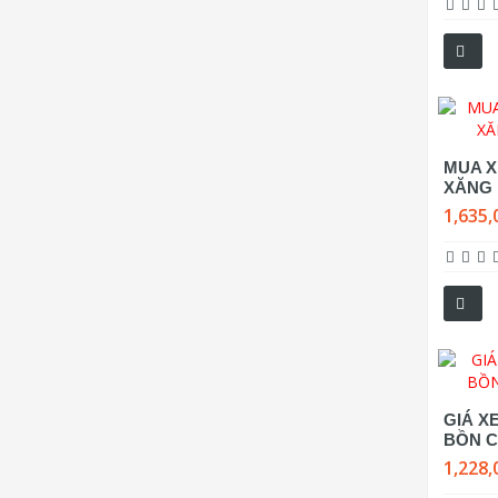
MUA X
XĂNG 
1,635,
GIÁ X
BỒN C
1,228,