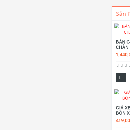
Sản 
BẢN G
CHÂN 
1,440,
GIÁ X
BỒN X
419,0