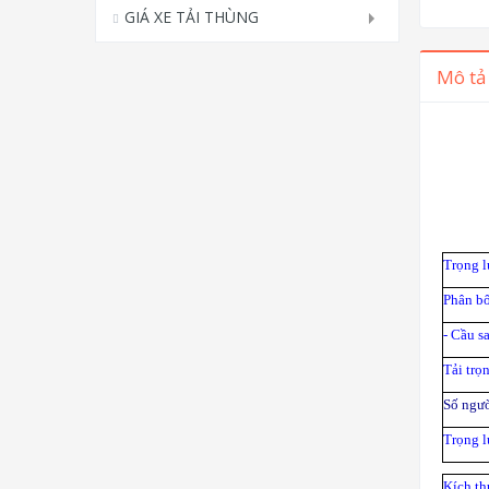
GIÁ XE TẢI THÙNG
Mô tả
Trọng l
Phân bố 
- Cầu sa
Tải trọ
Số ngườ
Trọng l
Kích th