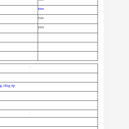
mm
mm
mm
:
g, tăng áp
: