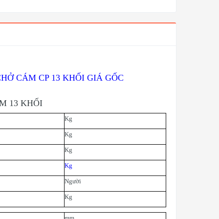
CHỞ CÁM CP 13 KHỐI GIÁ GỐC
M 13 KHỐI
Kg
Kg
Kg
Kg
N
gười
Kg
mm