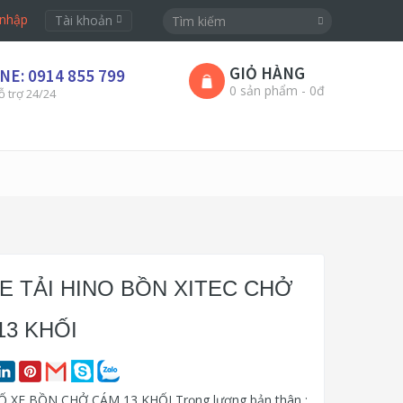
nhập
Tài khoản
GIỎ HÀNG
NE: 0914 855 799
0 sản phẩm - 0đ
ỗ trợ 24/24
XE TẢI HINO BỒN XITEC CHỞ
13 KHỐI
 XE BỒN CHỞ CÁM 13 KHỐI Trọng lượng bản thân :