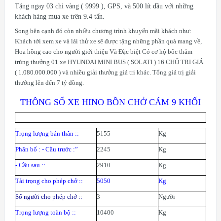
Tặng ngay 03 chỉ vàng ( 9999 ), GPS, và 500 lít dầu với những
khách hàng mua xe trên 9.4 tấn.
Song bên cạnh đó còn nhiều chương trình khuyến mãi khách như:
Khách tới xem xe và lái thử xe sẽ được tặng những phần quà mang về,
Hoa hồng cao cho người giới thiệu Và Đặc biệt Có cơ hộ bốc thăm
trúng thưởng 01 xe
HYUNDAI
MINI BUS ( SOLATI ) 16 CHỔ TRI GIÁ
( 1.080.000.000 ) và nhiều giải thưởng giá tri khác. Tổng giá trị giải
thưởng lên đến 7 tỷ đồng.
THÔNG SỐ XE HINO BỒN CHỞ CÁM 9 KHỐI
Trọng lượng bản thân :
:
5155
Kg
Phân bố : - Cầu trước :
”
2245
Kg
- Cầu sau :
:
2910
Kg
Tải trọng cho phép chở :
:
5050
Kg
Số người cho phép chở :
:
3
N
gười
Trọng lượng toàn bộ :
:
10400
Kg