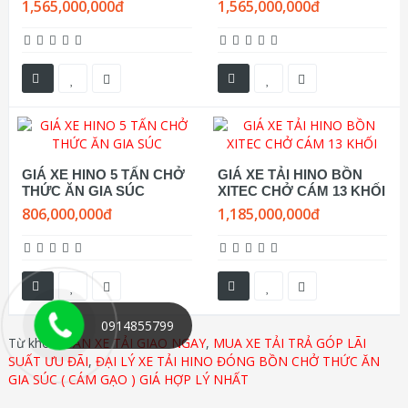
1,565,000,000đ
1,565,000,000đ
GIÁ XE HINO 5 TẤN CHỞ
GIÁ XE TẢI HINO BỒN
THỨC ĂN GIA SÚC
XITEC CHỞ CÁM 13 KHỐI
806,000,000đ
1,185,000,000đ
0914855799
Từ khóa:
BÁN XE TẢI GIAO NGAY
,
MUA XE TẢI TRẢ GÓP LÃI
SUẤT ƯU ĐÃI
,
ĐẠI LÝ XE TẢI HINO ĐÓNG BỒN CHỞ THỨC ĂN
GIA SÚC ( CÁM GẠO ) GIÁ HỢP LÝ NHẤT