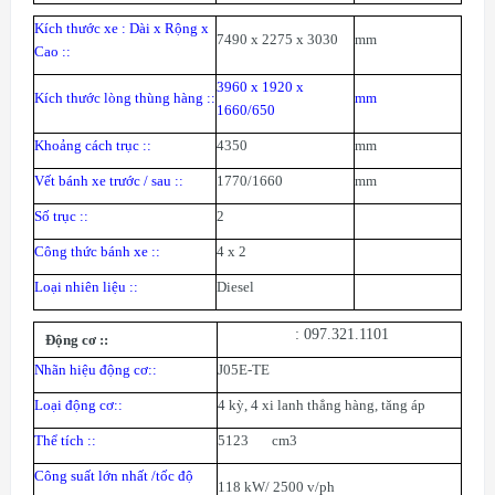
Kích thước xe : Dài x Rộng x
7490 x 2275 x 3030
mm
Cao :
:
3960 x 1920 x
Kích thước lòng thùng hàng :
:
mm
1660/650
Khoảng cách trục :
:
4350
mm
Vết bánh xe trước / sau :
:
1770/1660
mm
Số trục :
:
2
Công thức bánh xe :
:
4 x 2
Loại nhiên liệu :
:
Diesel
: 097.321.1101
Động cơ :
:
Nhãn hiệu động cơ:
:
J05E-TE
Loại động cơ:
:
4 kỳ, 4 xi lanh thẳng hàng, tăng áp
Thể tích :
:
5123 cm3
Công suất lớn nhất /tốc độ
118 kW/ 2500 v/ph