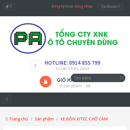
đ
Đăng ký
hoặc
Đăng nhập
Tài khoản
HOTLINE: 0914 855 799
Tư vấn hỗ trợ 24/24
GIỎ HÀNG
0 sản phẩm - 0đ
Trang chủ
Sản phẩm
XE BỒN XITEC CHỞ CÁM